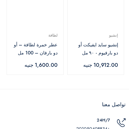
إنشيو
لطافة
إنشيو سايد ايفيكت أو
عطر خمرة لطافة – أو
دو بارفيوم - ٩٠ مل
دو بارفان – 100 مل
10,912.00 جنيه
1,600.00 جنيه
تواصل معنا
24H/7
+201050408834