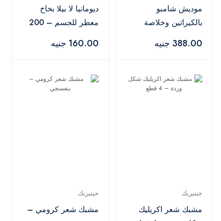
موديش شامبو
ديومانيا لا بيلا بخاخ
بالكيراتين وخلاصة
معطر للجسم – 200
الأعشاب للشعر – 500
مل
388.00 جنيه
160.00 جنيه
مل
جينيريك
جينيريك
مشبك شعر اكريليك
مشبك شعر كرومي –