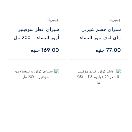
جينيريك
جينيريك
سبراي جسم شيرلي
سبراي عطر سوفينير
ماي لوف مور للنساء
أزور للنساء – 200 مل
– 75 مل
77.00 جنيه
169.00 جنيه