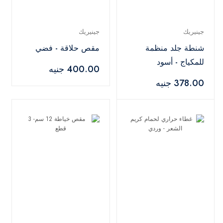
جينيريك
جينيريك
شنطة جلد منظمة
مقص حلاقة - فضي
للمكياج - أسود
400.00 جنيه
378.00 جنيه