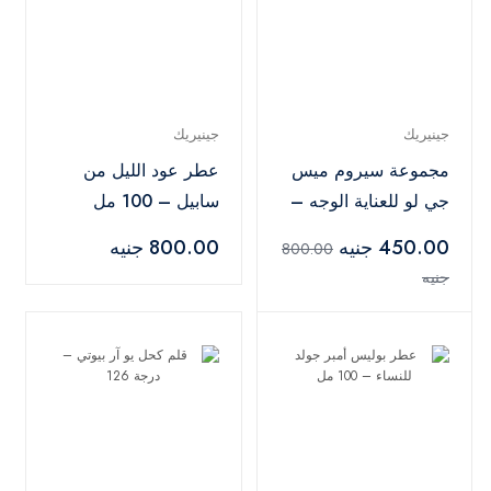
جينيريك
جينيريك
مجموعة سيروم ميس
عطر عود الليل من
جي لو للعناية الوجه –
سابيل – 100 مل
قطعتان
450.00 جنيه
800.00 جنيه
800.00
جنيه