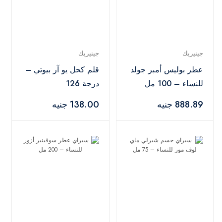
جينيريك
جينيريك
عطر بوليس أمبر جولد
قلم كحل يو آر بيوتي –
للنساء – 100 مل
درجة 126
888.89 جنيه
138.00 جنيه