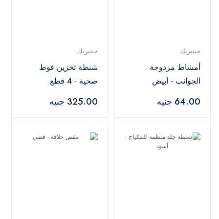
جينيريك
جينيريك
أمشاط مزدوجة
شنطة تخزين فوط
الجوانب - أبيض
صحية - 4 قطع
64.00 جنيه
325.00 جنيه