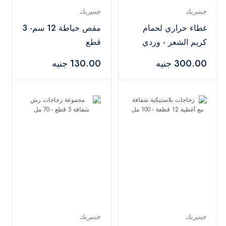
جينيريك
جينيريك
غطاء حراري لحمام
مقص خياطة 12 سم- 3
كريم الشعر - وردي
قطع
300.00 جنيه
130.00 جنيه
جينيريك
جينيريك