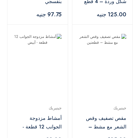
شكل وردة – 4 قطع
بنفسجي
125.00 جنيه
97.75 جنيه
جينيريك
جينيريك
مقص تصفيف وقص
أمشاط مزدوجة
الشعر مع مشط –
الجوانب 12 قطعة -
قطعتين
أبيض