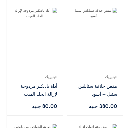
جينيريك
جينيريك
مقص حلاقة ستانلس
أداة باديكير مزدوجة
ستيل – أسود
لإزالة الجلد الميت
380.00 جنيه
80.00 جنيه