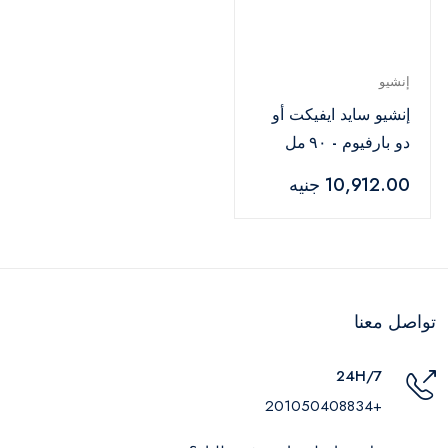
إنشيو
إنشيو سايد ايفيكت أو
دو بارفيوم - ٩٠ مل
10,912.00 جنيه
تواصل معنا
24H/7
+201050408834