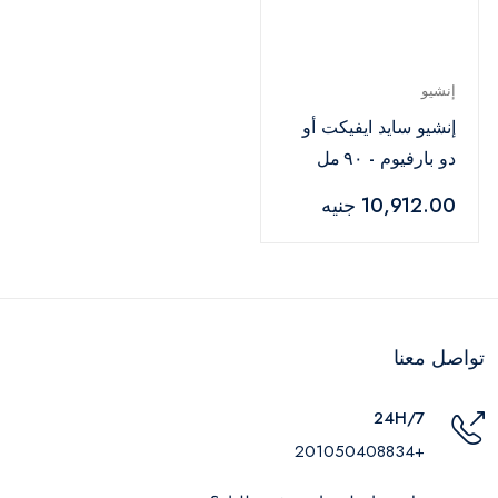
إنشيو
إنشيو سايد ايفيكت أو
دو بارفيوم - ٩٠ مل
10,912.00 جنيه
تواصل معنا
24H/7
+201050408834