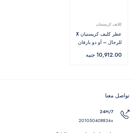
كلايف كريستيان
عطر كليف كريستيان X
للرجال – أو دو بارفان
– 50 مل
10,912.00 جنيه
تواصل معنا
24H/7
+201050408834