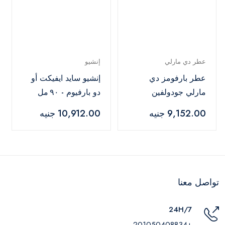
عطر دي مارلي
إنشيو
عطر بارفومز دي
إنشيو سايد ايفيكت أو
مارلي جودولفين
دو بارفيوم - ٩٠ مل
للرجال - 125 مل
9,152.00 جنيه
10,912.00 جنيه
تواصل معنا
24H/7
+201050408834