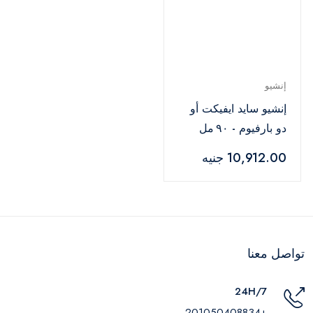
إنشيو
إنشيو سايد ايفيكت أو
دو بارفيوم - ٩٠ مل
10,912.00 جنيه
تواصل معنا
24H/7
+201050408834