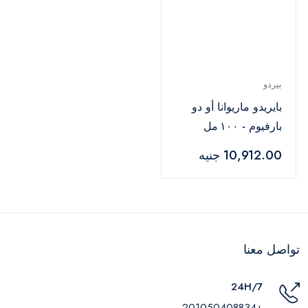
بيردو
بايريدو ماريوانا أو دو
بارفيوم - ١٠٠ مل
10,912.00 جنيه
تواصل معنا
24H/7
+201050408834