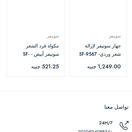
سونيفر
سونيفر
جهاز سونيفر لإزالة
مكواة فرد الشعر
شعر وردي- SF-9567
سونيفر أبيض - SF-
9577
1,249.00 جنيه
521.25 جنيه
تواصل معنا
24H/7
+201050408834