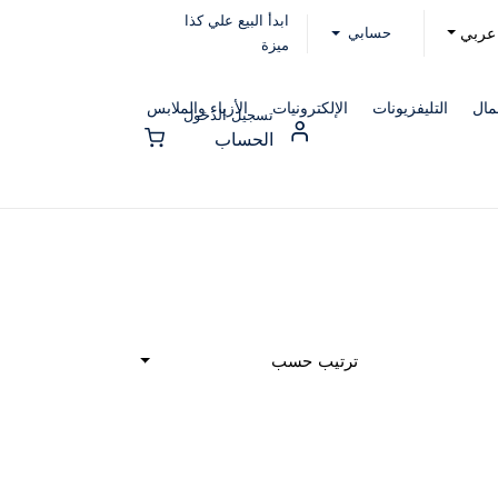
ابدأ البيع علي كذا
حسابي
عربي
ميزة
مال
التليفزيونات
الإلكترونيات
الأزياء والملابس
تسجيل الدخول
الحساب
ترتيب حسب