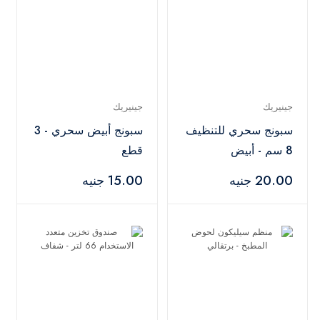
جينيريك
جينيريك
سبونج سحري للتنظيف
سبونج أبيض سحري - 3
8 سم - أبيض
قطع
20.00 جنيه
15.00 جنيه