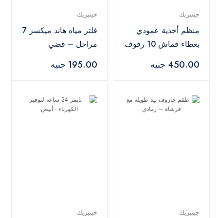
جينيريك
جينيريك
منظم أحذية عمودي
فلتر مياه هاند ميكسر 7
بغطاء قماش 10 رفوف
مراحل – فضي
- متعدد الالوان
450.00 جنيه
195.00 جنيه
جينيريك
جينيريك