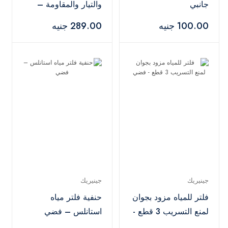
جانبي
والتيار والمقاومة –
أسود
100.00 جنيه
289.00 جنيه
جينيريك
جينيريك
فلتر للمياه مزود بجوان
حنفية فلتر مياه
لمنع التسريب 3 قطع -
استانلس – فضي
فضي