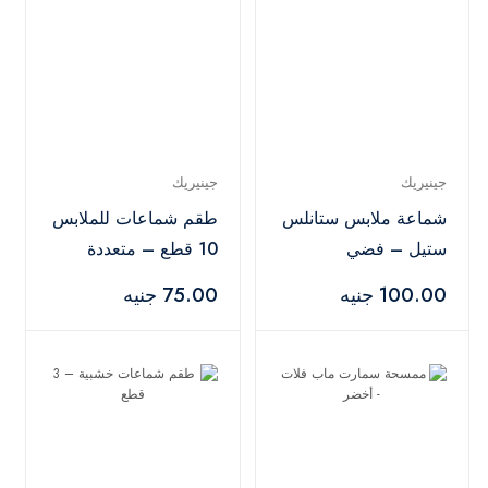
جينيريك
جينيريك
شماعة ملابس ستانلس
طقم شماعات للملابس
ستيل – فضي
10 قطع – متعددة
الألوان
100.00 جنيه
75.00 جنيه