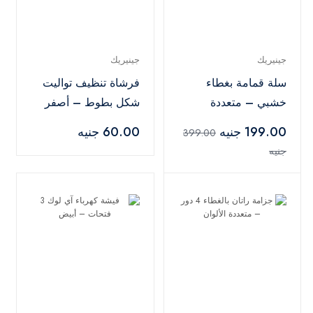
جينيريك
جينيريك
سلة قمامة بغطاء
فرشاة تنظيف تواليت
خشبي – متعددة
شكل بطوط – أصفر
الألوان
199.00 جنيه
60.00 جنيه
399.00
جنيه