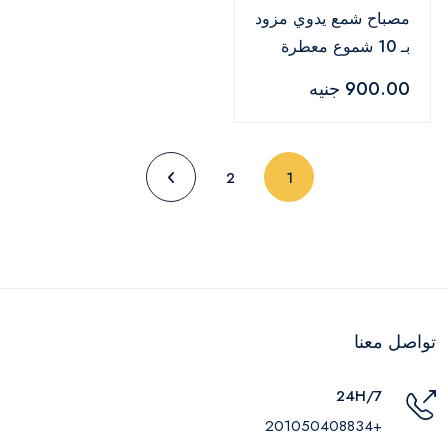
مصباح شمع يدوي مزود
بـ 10 شموع معطرة
900.00 جنيه
(current)
2
1
تواصل معنا
24H/7
+201050408834