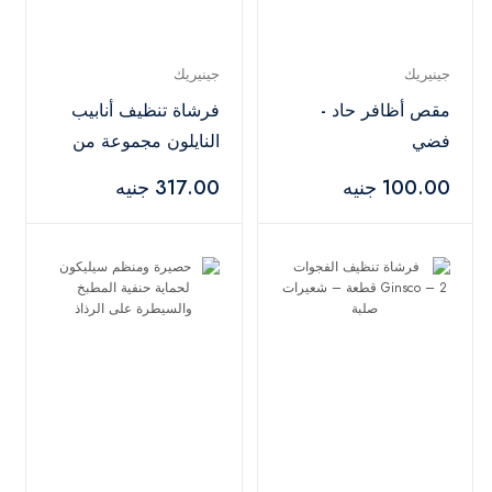
جينيريك
جينيريك
مقص أظافر حاد -
فرشاة تنظيف أنابيب
فضي
النايلون مجموعة من
10 قطع متنوعة- أسود
100.00 جنيه
317.00 جنيه