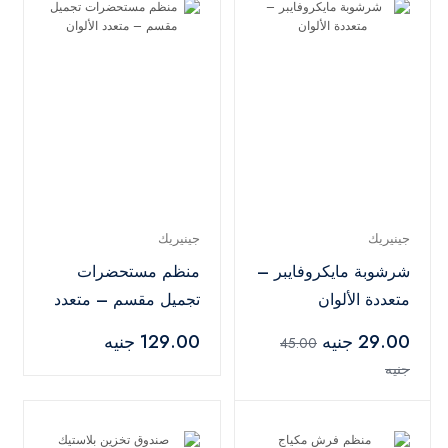
جينيريك
جينيريك
شرشوبة مايكروفايبر –
منظم مستحضرات
متعددة الألوان
تجميل مقسم – متعدد
الألوان
29.00 جنيه
129.00 جنيه
45.00
جنيه