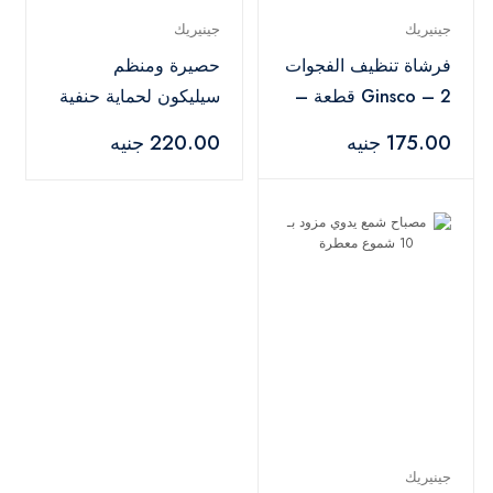
جينيريك
جينيريك
فرشاة تنظيف الفجوات
حصيرة ومنظم
Ginsco – 2 قطعة –
سيليكون لحماية حنفية
شعيرات صلبة
المطبخ والسيطرة على
175.00 جنيه
220.00 جنيه
الرذاذ
جينيريك