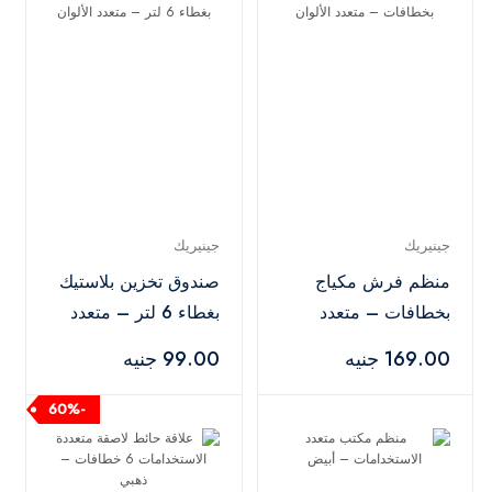
جينيريك
جينيريك
منظم فرش مكياج
صندوق تخزين بلاستيك
بخطافات – متعدد
بغطاء 6 لتر – متعدد
الألوان
الألوان
169.00 جنيه
99.00 جنيه
-60%