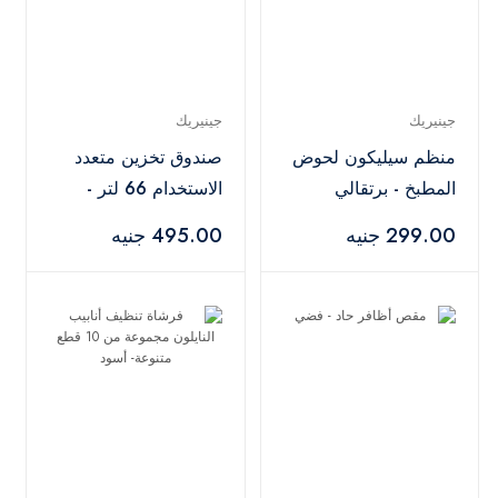
جينيريك
جينيريك
منظم سيليكون لحوض
صندوق تخزين متعدد
المطبخ - برتقالي
الاستخدام 66 لتر -
شفاف
299.00 جنيه
495.00 جنيه