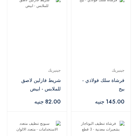
جينيريك
جينيريك
فرشاة سلك فولاذي -
شريط فازلين لاصق
بيج
للملابس - ابيض
145.00 جنيه
82.00 جنيه