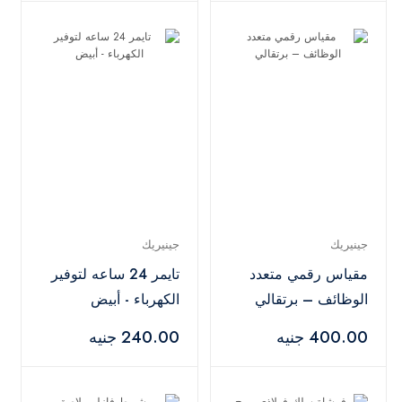
جينيريك
جينيريك
مقياس رقمي متعدد
تايمر 24 ساعه لتوفير
الوظائف – برتقالي
الكهرباء - أبيض
400.00 جنيه
240.00 جنيه