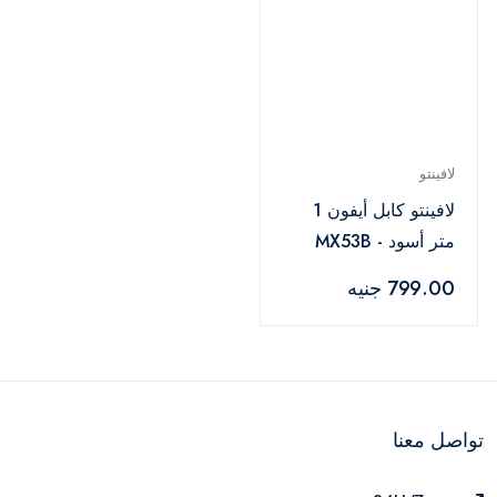
لافينتو
لافينتو كابل أيفون 1
متر أسود - MX53B
799.00 جنيه
تواصل معنا