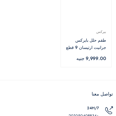
بيركس
طقم حلل بايركس
جرانيت ارتيسان 9 قطع
- رمادي
9,999.00 جنيه
تواصل معنا
24H/7
+201050408834