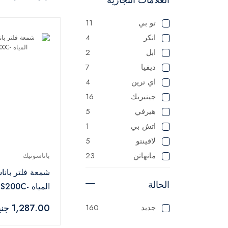
تو بي
11
انكر
4
ابل
2
ديفيا
7
اي ترين
4
جينيريك
16
هيرفي
5
اتش بي
1
لافينتو
5
مانهاتن
23
باناسونيك
ماستر
125
شمعة فلتر باناس
الحالة
ميانتا
1
المياه -TK-CS200C
باناسونيك
1
1,287.00 جنيه
جديد
160
سوناي
1