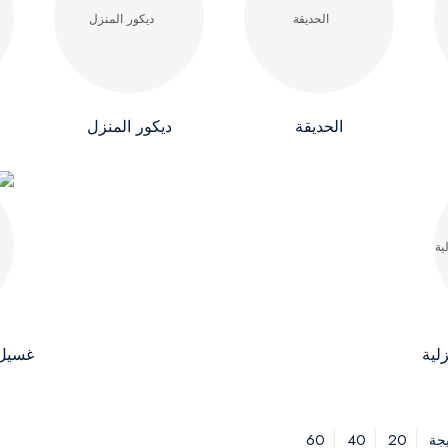
الحديقة
ديكور المنزل
لية
غسيل 
60
40
20