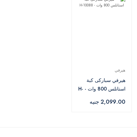
هيرفي
هيرفي سباركى كبة
استانلس 800 وات - H-
10088
2,099.00 جنيه