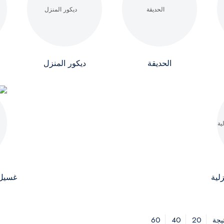
الحديقة
ديكور المنزل
لية
غسيل 
60
40
20