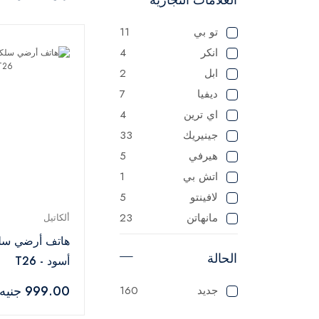
تو بي
11
انكر
4
ابل
2
ديفيا
7
اي ترين
4
جينيريك
33
هيرفي
5
اتش بي
1
لافينتو
5
مانهاتن
23
ألكاتيل
ماستر
125
هاتف أرضي سلك
الحالة
ميانتا
1
أسود - T26
باناسونيك
1
999.00 جنيه
جديد
160
سوناي
1