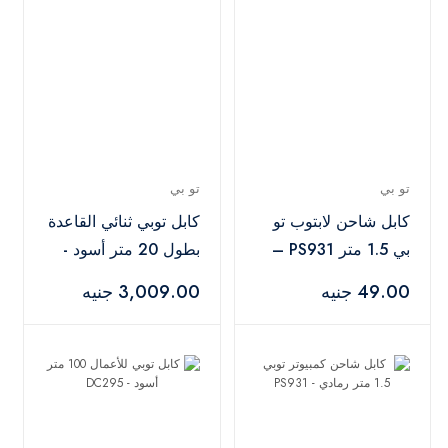
تو بي
تو بي
كابل شاحن لابتوب تو
كابل توبي ثنائي القاعدة
بي 1.5 متر PS931 –
بطول 20 متر أسود -
رمادي
DC267
49.00 جنيه
3,009.00 جنيه