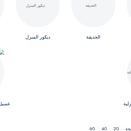
الحديقة
ديكور المنزل
لية
غسيل 
60
40
20