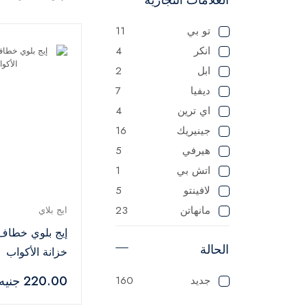
تو بي
11
انكر
4
ابل
2
ديفيا
7
اي ترين
4
جينيريك
16
هيرفي
5
اتش بي
1
لافينتو
5
مانهاتن
23
ايج بلاي
ماستر
125
إيج بلوي خطاف
الحالة
ميانتا
1
خزانة الأكواب
باناسونيك
1
220.00 جنيه
جديد
160
سوناي
1