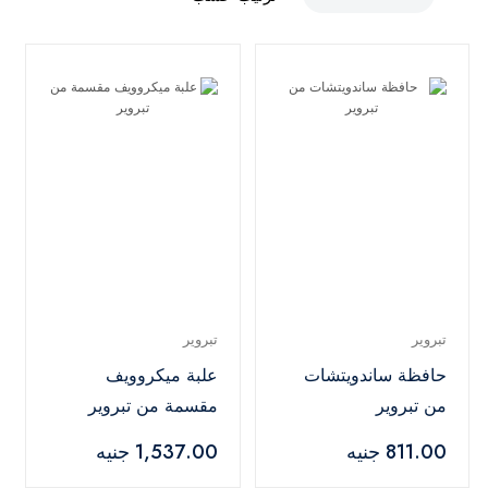
تبروير
تبروير
حافظة ساندويتشات
علبة ميكروويف
من تبروير
مقسمة من تبروير
811.00 جنيه
1,537.00 جنيه