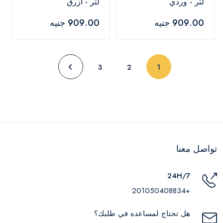
لتر - وردي
لتر - أزرق
909.00 جنيه
909.00 جنيه
(current)
3
2
1
تواصل معنا
24H/7
+201050408834
هل تحتاج لمساعده في طلبك؟