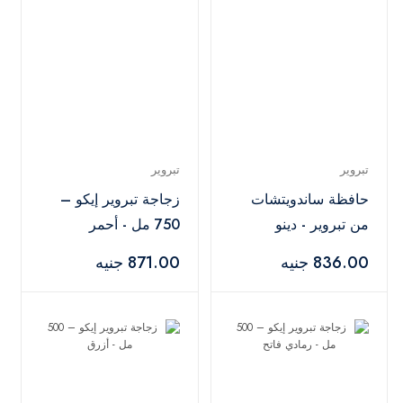
تبروير
تبروير
حافظة ساندويتشات
زجاجة تبروير إيكو –
من تبروير - دينو
750 مل - أحمر
836.00 جنيه
871.00 جنيه