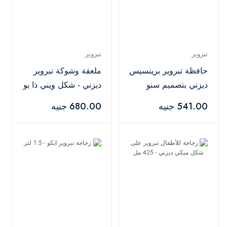
تبروير
تبروير
حافظة تبروير برينسيس
ملعقة وشوكة تبروير
ديزني بتصميم سنو
ديزني - شكل ويني ذا بو
وايت
541.00 جنيه
680.00 جنيه