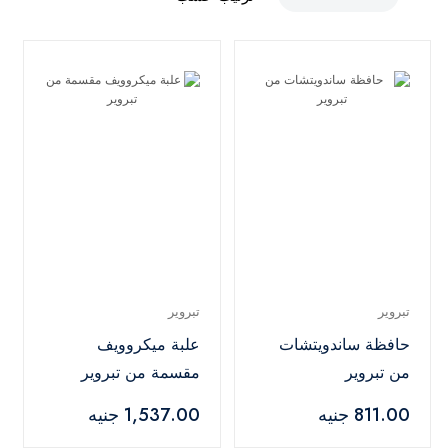
تبروير
تبروير
حافظة ساندويتشات
علبة ميكروويف
من تبروير
مقسمة من تبروير
811.00 جنيه
1,537.00 جنيه