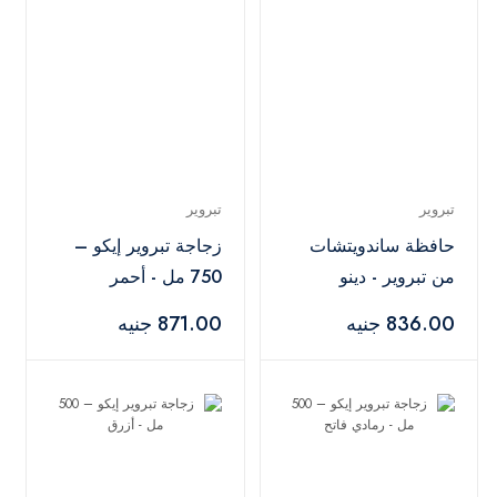
تبروير
تبروير
حافظة ساندويتشات
زجاجة تبروير إيكو –
من تبروير - دينو
750 مل - أحمر
836.00 جنيه
871.00 جنيه