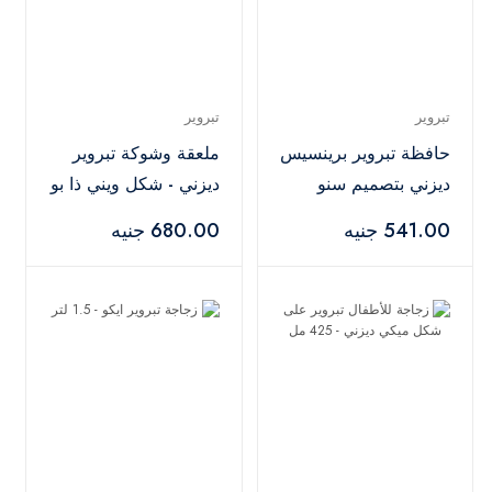
تبروير
تبروير
حافظة تبروير برينسيس
ملعقة وشوكة تبروير
ديزني بتصميم سنو
ديزني - شكل ويني ذا بو
وايت
541.00 جنيه
680.00 جنيه