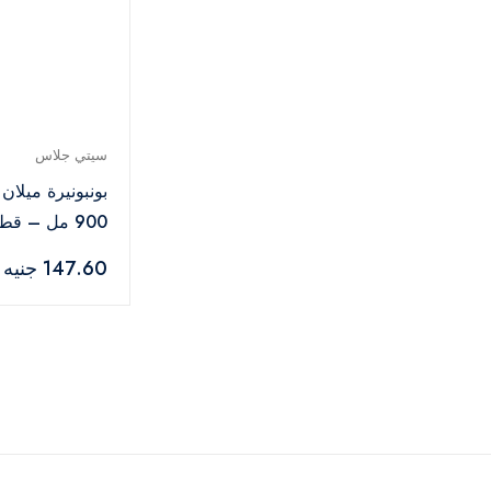
سيتي جلاس
بونبونيرة ميلا
900 مل – قطعة
147.60 جنيه