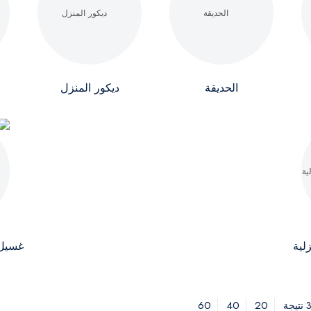
الحديقة
ديكور المنزل
لية
غسيل 
60
40
20