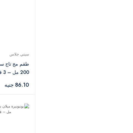
ألكاتيل
3
ريف باور
1
البا
1
سيتي جلاس
4
سيتي جلاس
طقم مج تاج س
200 مل – 3 قطع
86.10 جنيه