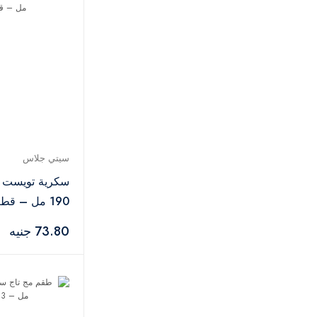
سالتر
2
ام ديزاين
21
أوكوزين
2
ميتالتيكس
2
ماكس بلاست
2
ستارجت
1
سونيفر
3
بيتش كول
2
سيتي جلاس
تيتيز
1
سكرية تويست 
توشونيكس
1
190 مل – قطعة
لومينارك
1
73.80 جنيه
جيت
1
جيجلى
1
زينوكس
30
بيلكن
1