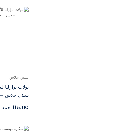
تانك
3
تيفال
1
تورنيدو
2
يوجرين
1
اكواترك
1
كاميليون
1
ايج بلاي
1
تبروير
51
اواكسي
3
تايد
3
سيتي جلاس
اريال
4
بولات برازليا ل
برسيل
1
سيتي جلاس – 
زهران
17
115.00 جنيه
اكسيمو
5
بيركس
1
كامبينجاز
3