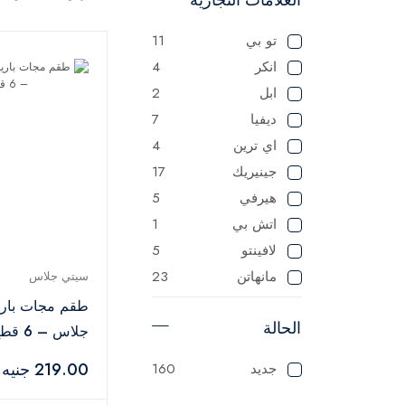
تو بي
11
انكر
4
ابل
2
ديفيا
7
اي ترين
4
جينيريك
17
هيرفي
5
اتش بي
1
لافينتو
5
مانهاتن
23
سيتي جلاس
ماستر
125
طقم مجات بار
الحالة
ميانتا
1
جلاس – 6 قطع
باناسونيك
1
219.00 جنيه
جديد
160
سوناي
1