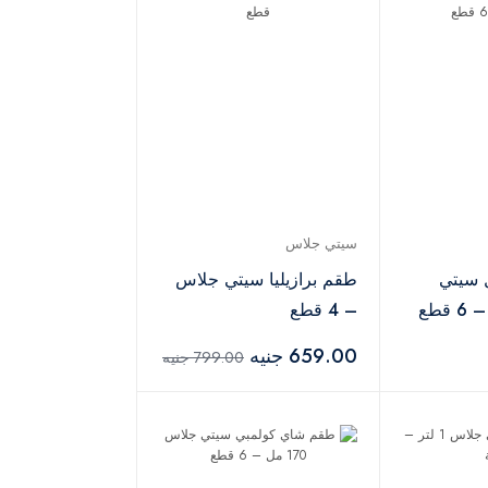
سيتي جلاس
 سيتي
طقم برازيليا سيتي جلاس
– 4 قطع
659.00 جنيه
799.00 جنيه