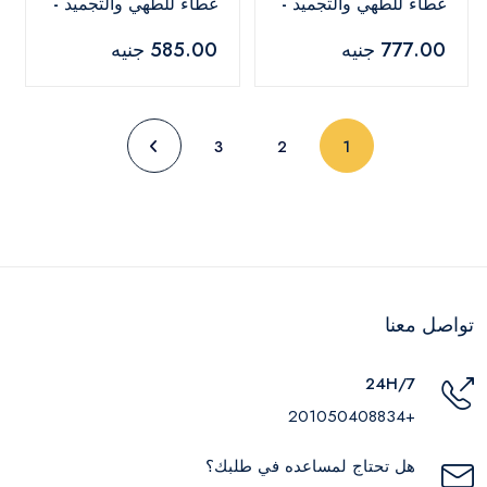
غطاء للطهي والتجميد -
غطاء للطهي والتجميد -
2.20 لتر
0.85 لتر
777.00 جنيه
585.00 جنيه
(current)
3
2
1
تواصل معنا
24H/7
+201050408834
هل تحتاج لمساعده في طلبك؟