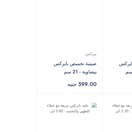
بيركس
ايركس
صينية تحميص بايركس
بيضاوية - 21 سم
599.00 جنيه