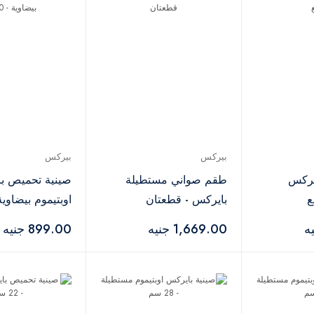
بيركس
بيركس
يركس
طقم صواني مستطيلة
صينية تحميص ب
بايركس - قطعتان
اوبتيموم بيضاوية - 30
1,669.00 جنيه
899.00 جنيه