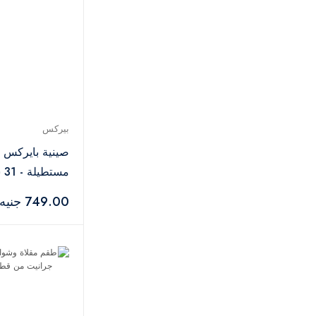
ألكاتيل
3
ريف باور
1
البا
1
سيتي جلاس
4
بيركس
صينية بايركس ا
مستطيلة - 31 سم
749.00 جنيه