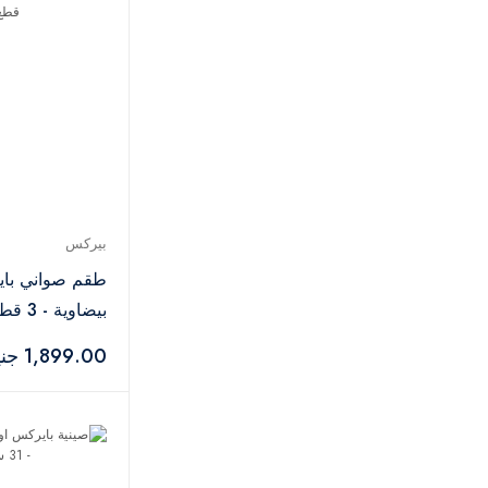
سالتر
2
ام ديزاين
21
أوكوزين
2
ميتالتيكس
2
ماكس بلاست
2
ستارجت
1
سونيفر
3
بيتش كول
2
بيركس
تيتيز
1
طقم صواني با
توشونيكس
1
بيضاوية - 3 قطع
لومينارك
1
1,899.00 جنيه
جيت
1
جيجلى
1
زينوكس
30
بيلكن
1