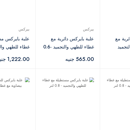
بيركس
بيركس
ئرية مع
علبة بايركس دائرية مع
علبة بايركس مس
تجميد
غطاء للطهي والتجميد -0.6
لتر
لتر
565.00 جنيه
1,222.00 جنيه