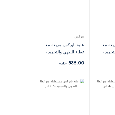
بيركس
بعة مع
علبة بايركس مربعة مع
جميد -
غطاء للطهي والتجميد -
0.85 لتر
585.00 جنيه