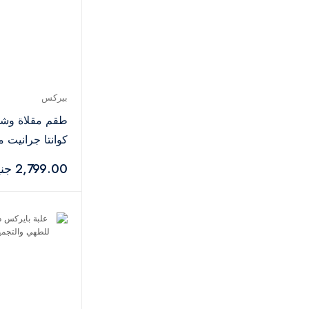
بيركس
طقم مقلاة وشو
كوانتا جرانيت 
أسود
2,799.00 جنيه