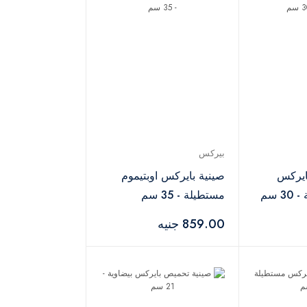
بيركس
ايركس
صينية بايركس اوبتيموم
 سم
مستطيلة - 35 سم
859.00 جنيه