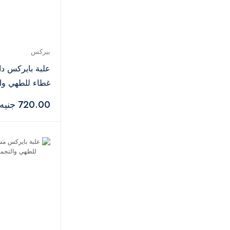
بيركس
علبة بايركس دا
غطاء للطهي وال
-1.60 لتر
720.00 جنيه