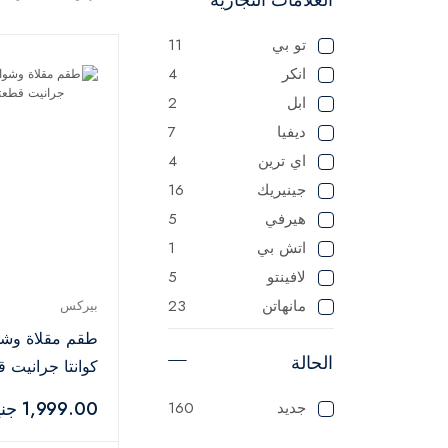
تو بي
11
انكر
4
ابل
2
ديفيا
7
اي ترين
4
جينيريك
16
هيرفي
5
اتش بي
1
لافينتو
5
مانهاتن
23
بيركس
ماستر
125
طقم مقلاة وشو
الحالة
ميانتا
1
كوانتا جرانيت ق
باناسونيك
1
أسود
1,999.00 جنيه
جديد
160
سوناي
1