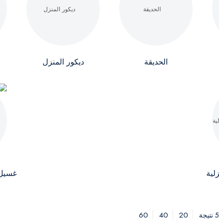
الحديقة
ديكور المنزل
لية
غسيل 
60
40
20