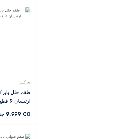
تانك
3
تيفال
1
تورنيدو
2
يوجرين
1
اكواترك
1
كاميليون
1
ايج بلاي
1
تبروير
51
اواكسي
3
تايد
3
بيركس
اريال
4
طقم حلل باير
برسيل
1
ارتيسان 9 قطع - رمادي
زهران
17
9,999.00 جنيه
اكسيمو
5
بيركس
1
كامبينجاز
3