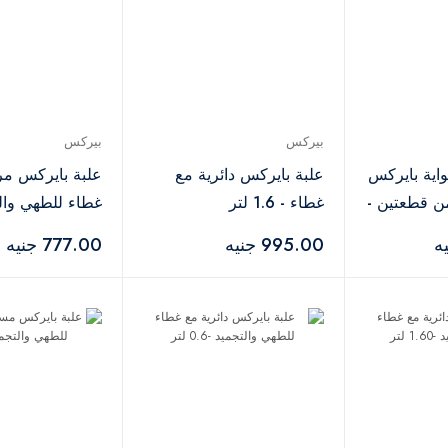
بيركس
بيركس
اية بايركس
علبة بايركس دائرية مع
علبة بايركس مر
من قطعتين -
غطاء - 1.6 لتر
غطاء للطهي والت
2.20 لتر
995.00 جنيه
777.00 جنيه