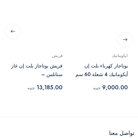
ايكوماتيك
فريش
بوتاجاز كهرباء بلت إن
فريش بوتاجاز بلت إن غاز
أيكوماتيك 4 شعلة 60 سم
ستانلس –
فضي – ES603
HAFR90CMSC1/BR
13,185.00
9,000.00
جنيه
جنيه
تواصل معنا