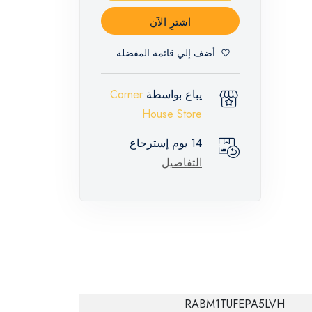
اشترِ الآن
أضف إلي قائمة المفضلة
يباع بواسطة
Corner
House Store
14 يوم إسترجاع
التفاصيل
RABM1TUFEPA5LVH