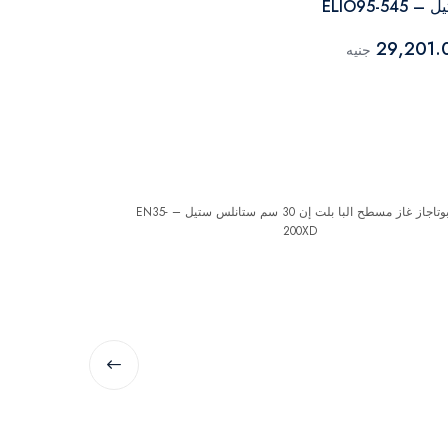
 ELIO95-545
ستيل – ELIO95-545L
26,546.00
29,201.
جنيه
البا