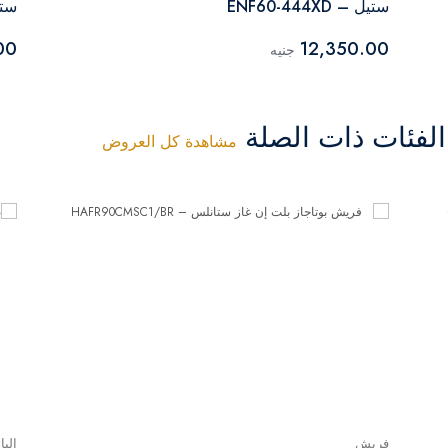
ستيل – ENF60-444XD
ستيل –
00
12,350.00
جنيه
فئات ذات الصلة
مشاهدة كل العروض
فريش
البا