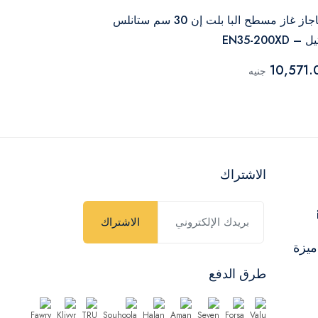
بوتاجاز غاز مسطح البا بلت إن 30 سم ستانلس
 EN35-200XD
ستيل – ELIO95-545L
26,546.00
10,571.
جنيه
الاشتراك
الاشتراك
ميزة
طرق الدفع