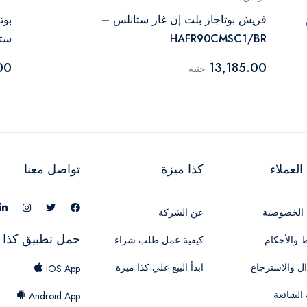
6 سم
فريش بوتاجاز بلت إن غاز ستانلس –
HAFR90CMSC1/BR
ستيل –
00
13,185.00
جنيه
لعملاء
كذا ميزة
تواصل معنا
الخصوصية
عن الشركة
حمل تطبيق كذا 
 والأحكام
كيفية عمل طلب شراء
ال والاسترجاع
ابدأ البيع علي كذا ميزة
iOS App
 الشائعة
Android App