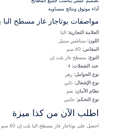
تصميم عملي يناسب جميع المطابخ
أداء موثوق ونتائج متساوية
مواصفات بوتاجاز غاز مسطح البا ب
العلامة التجارية:
البا
اللون:
ستانلس ستيل
المقاس:
60 سم
النوع:
مسطح غاز بلت إن
عدد الشعلات:
4
نوع الحوامل:
زهر
نوع الإشعال:
ذاتي
نظام الأمان:
نعم
نوع التحكم:
جانبي
اطلب الآن من كذا ميزة
احصل على بوتاجاز غاز مسطح البا بلت إن 60 سم واستمتع بأداء عملي وتحكم سهل ونتائج طهي مثالية يوميًا، متوفر الآن لدى كذا ميزة.