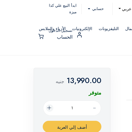
ابدأ البيع علي كذا
حسابي
عربي
ميزة
مال
التليفزيونات
الإلكترونيات
الأزياء والملابس
تسجيل الدخول
الحساب
13,990.00
جنيه
متوفر
أضف إلي العربة