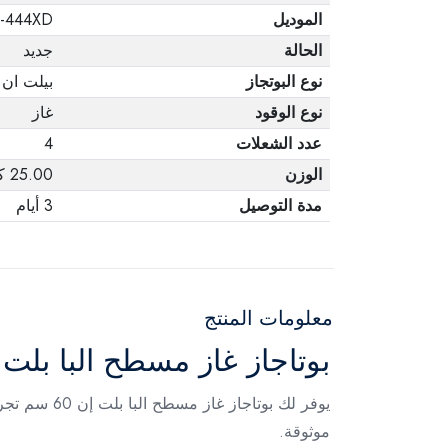
الموديل
-444XD
الحالة
جديد
نوع البوتجاز
بيلت ان
نوع الوقود
غاز
عدد الشعلات
4
الوزن
25.00 كجم
مدة التوصيل
3 أيام
معلومات المنتج
بوتاجاز غاز مسطح البا بلت إن 60 سم ستانلس ستيل – 44XD
يوفر لك بوت
موثوقة.