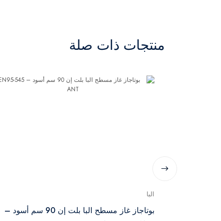
منتجات ذات صلة
البا
ا 75 سم ستانلس ستيل –
بوتاجاز غاز مسطح البا بلت إن 90 سم أسود –