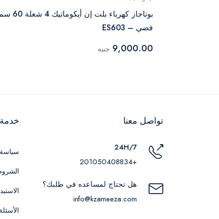
غاز مسطح البا بلت إن 90 سم أسود –
بوتاجاز كهرباء بلت إن أيكوماتيك 4 شعلة 0
فضي – ES603
9,000.00
جنيه
تواصل معنا
خدمة ا
24H/7
سياسة 
+201050408834
الشروط
هل تحتاج لمساعده في طلبك؟
الاستبد
info@kzameeza.com
الأسئلة