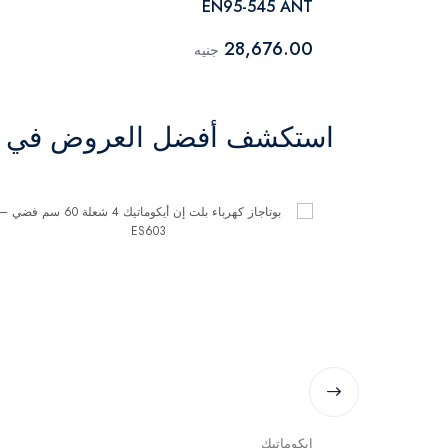
EN95-545 ANT
28,676.00
جنيه
استكشف أفضل العروض في ال
ايكوماتيك