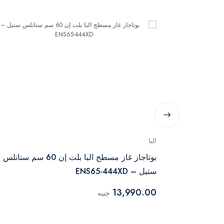
البا
ا 75 سم ستانلس ستيل –
بوتاجاز غاز مسطح البا بلت إن 60 سم ستانلس
ستيل – ENS65-444XD
13,990.00
جنيه