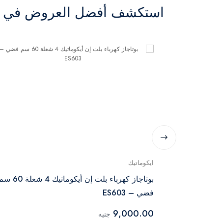
استكشف أفضل العروض في ال
ايكوماتيك
بوتاجاز غاز مسطح جورينيا بلت إن 60 سم
بوتاجاز كهرباء بلت إن أيكوماتيك 4 شعلة 0
فضي – ES603
9,000.00
جنيه