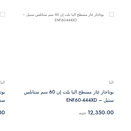
البا
البا
بوتاجاز غاز مسطح البا بلت إن 60 سم ستانلس
ستيل – ENF60-444XD
ستيل –
00
12,350.00
جنيه