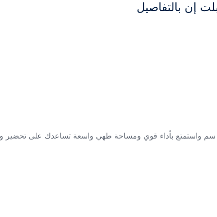
لت إن بالتفاصيل
حصل الآن على بوتاجاز غاز مسطح البا بلت إن 90 سم واستمتع بأداء قوي ومساحة طهي واسعة تسا