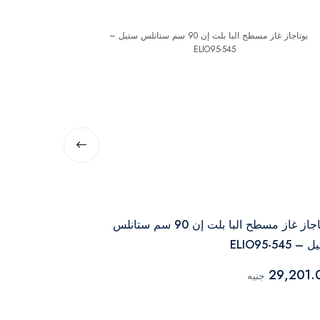
البا
بوتاجاز غاز مسطح البا بلت إن 90 سم ستانلس
 ELIO95-545
ستيل – ELIO95-545L
26,546.00
29,201.
جنيه