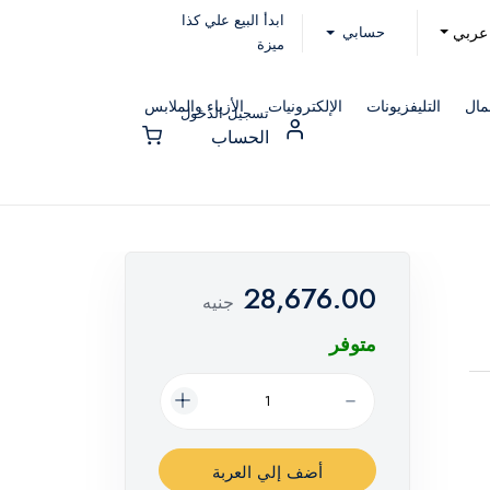
ابدأ البيع علي كذا
حسابي
عربي
ميزة
مال
التليفزيونات
الإلكترونيات
الأزياء والملابس
تسجيل الدخول
الحساب
28,676.00
جنيه
متوفر
أضف إلي العربة