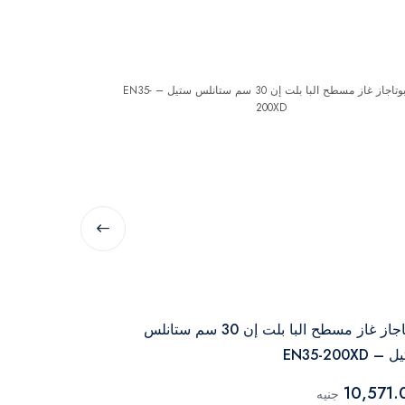
البا
بوتاجاز غاز مسطح البا بلت إن 30 سم ستانلس
 EN35-200XD
ستيل – ELIO95-545L
26,546.00
10,571.
جنيه