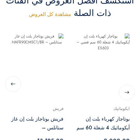
استكشف أفضل العروض في الفئات
ذات الصلة
مشاهدة كل العروض
ايكوماتيك
فريش
بوتاجاز كهرباء بلت إن
فريش بوتاجاز بلت إن غاز
أيكوماتيك 4 شعلة 60 سم
ستانلس –
فضي – ES603
HAFR90CMSC1/BR