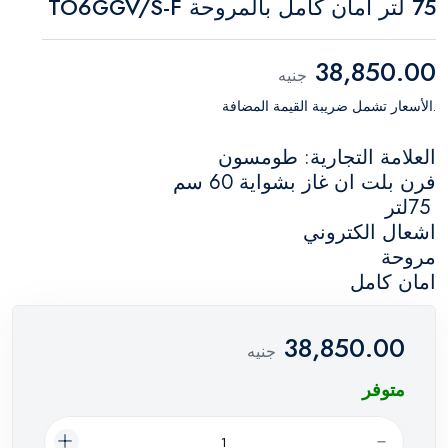
75 لتر امان كامل بالمروحة TO6GGV/S-F
38,850.00
جنيه
.الأسعار تشمل ضريبة القيمة المضافة
العلامة التجارية: طومسون
فرن بلت ان غاز بشواية 60 سم
75لتر
اشعال الكتروني
مروحة
امان كامل
38,850.00
جنيه
متوفر