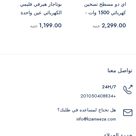
اي دو مسطح تسخين
بوتاجاز هيرفي فليمي
كهربائي 1500 وات -
الكهربائي عين واحدة
فضي - HP2E1500-SV
1500 وات – ستانلس
1,199.00
2,299.00
جنيه
جنيه
ستيل
تواصل معنا
24H/7
+201050408834
هل تحتاج لمساعده في طلبك؟
info@kzameeza.com
خدمة العملاء