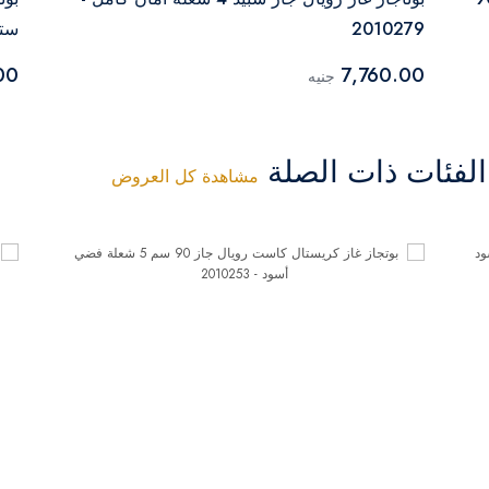
2010279
ستان
00
7,760.00
جنيه
فئات ذات الصلة
مشاهدة كل العروض