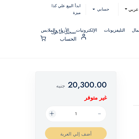
ابدأ البيع علي كذا
حسابي
عربي
ميزة
مال
التليفزيونات
الإلكترونيات
الأزياء والملابس
تسجيل الدخول
الحساب
20,300.00
جنيه
غير متوفر
أضف إلي العربة