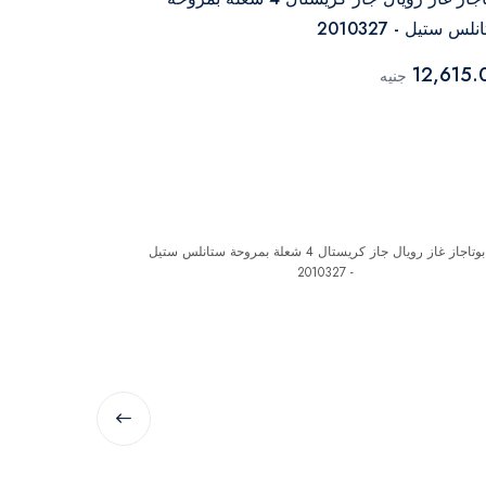
لس ستيل - 2010327
شعلة فضي أسود - 3
16,820.00
12,615.
جنيه