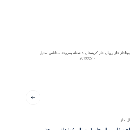
ال جاز
رويال جاز
بوتاجاز غاز رويال جاز كريستال 4 شعلة بمروحة