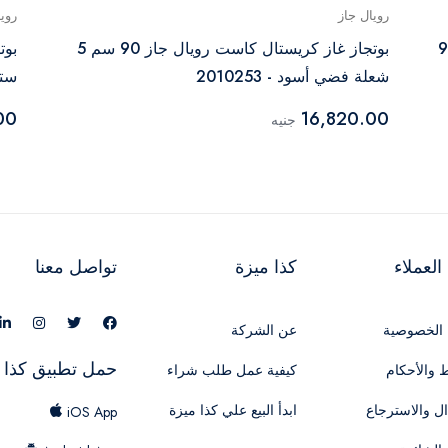
رويال جاز
روي
وليك ديجيتال 5 شعلة 90
بوتجاز غاز كريستال كاست رويال جاز 90 سم 5
شعلة فضي أسود - 2010253
ستان
00
16,820.00
جنيه
لعملاء
كذا ميزة
تواصل معنا
الخصوصية
عن الشركة
حمل تطبيق كذا 
 والأحكام
كيفية عمل طلب شراء
ال والاسترجاع
ابدأ البيع علي كذا ميزة
iOS App