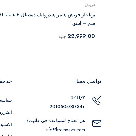
فريش
بوتجاز غاز رويال جاز ماستر شيف برو 5 شعلة 90
بوتاجاز فريش هامر هيدر
سم – أسود
22,999.00
جنيه
تواصل معنا
خدمة ا
24H/7
سياسة 
+201050408834
الشروط
هل تحتاج لمساعده في طلبك؟
الاستبد
info@kzameeza.com