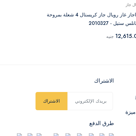
ال جاز
رويال جاز
بوتاجاز غاز رويال جاز كريستال 4 شعلة بمروحة
لس ستيل - 2010327
2010279
7,760.00
12,615.
جنيه
جن
الاشتراك
الاشتراك
ميزة
طرق الدفع