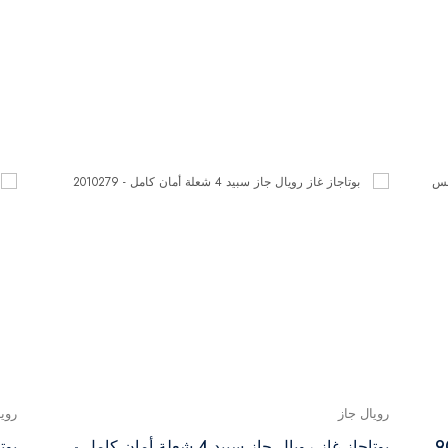
رويال جاز
روي
 جاز ماستر شيف برو 5 شعلة 90
بوتاجاز غاز رويال جاز سبيد 4 شعلة أمان كامل -