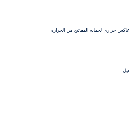
اكس حرارى لحمايه المفاتيح من الحراره
يل