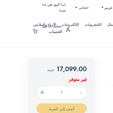
ابدأ البيع علي كذا
حسابي
عربي
ميزة
مال
التليفزيونات
الإلكترونيات
الأزياء والملابس
تسجيل الدخول
الحساب
17,099.00
جنيه
غير متوفر
أضف إلي العربة