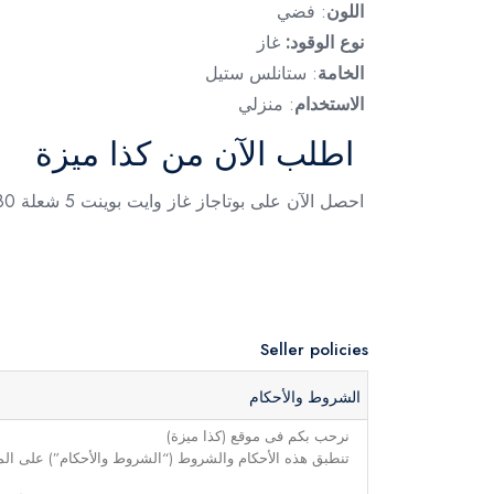
اللون
: فضي
نوع الوقود:
غاز
الخامة
: ستانلس ستيل
الاستخدام
: منزلي
اطلب الآن من كذا ميزة
احصل الآن على بوتاجاز غاز وايت بوينت 5 شعلة 80 سم فضي . الأن من متجر كذا ميزة
Seller policies
الشروط والأحكام
نرحب بكم فى موقع (كذا ميزة)
تنطبق هذه الأحكام والشروط (“الشروط والأحكام”) على الموق