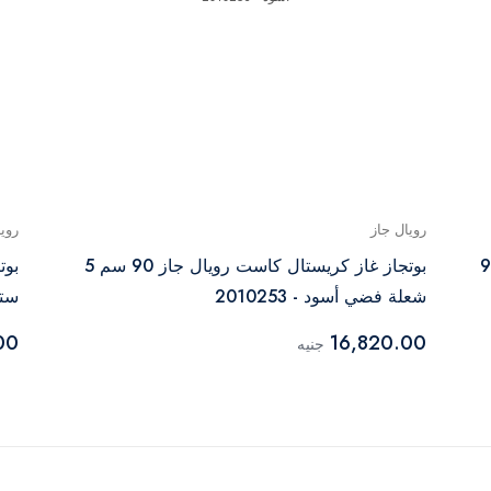
رويال جاز
روي
وليك ديجيتال 5 شعلة 90
بوتجاز غاز كريستال كاست رويال جاز 90 سم 5
شعلة فضي أسود - 2010253
ستان
00
16,820.00
جنيه