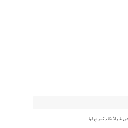
روط والأحكام كمرجعٍ لها