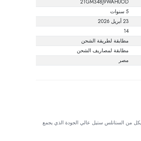
2TGM348J9WAHUOD
يفيد ذلك. عند إعادة
5 سنوات
المنتج، تأكد من أن
23 أبريل 2026
جميع ملحقات الطلب
في حالتها الصحيحة
14
وأن المنتج في عبوته
مطابقة لطريقة الشحن
الأصلية. لاحظ أنه لا
مطابقة لمصاريف الشحن
يمكن إرجاع المنتجات
مصر
الإلكترونية في حالة
تغيير الرأي إذا لم تكن
مختومة وفي عبواتها
الأصلية.
خ. يأتي بهيكل من الستانلس ستيل عالي الجودة الذي يجمع