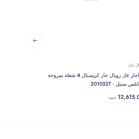
ال جاز
رويال جاز
بوتاجاز غاز رويال جاز كريستال 4 شعلة بمروحة
لس ستيل - 2010327
2010279
7,760.00
12,615.
جنيه
جن