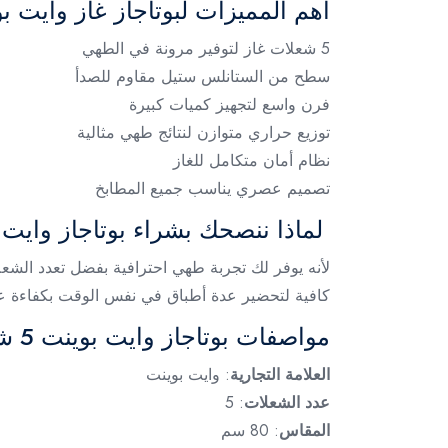
أهم المميزات لبوتاجاز غاز وايت بوينت 5 شعلة 80
5 شعلات غاز لتوفير مرونة في الطهي
سطح من الستانلس ستيل مقاوم للصدأ
فرن واسع لتجهيز كميات كبيرة
توزيع حراري متوازن لنتائج طهي مثالية
نظام أمان متكامل للغاز
تصميم عصري يناسب جميع المطابخ
لماذا ننصحك بشراء بوتاجاز وايت بوينت 5 شعل
كافية لتحضير عدة أطباق في نفس الوقت بكفاءة عا
مواصفات بوتاجاز وايت بوينت 5 شعلة 80 سم بالتفاصيل
العلامة التجارية
: وايت بوينت
عدد الشعلات
: 5
المقاس
: 80 سم