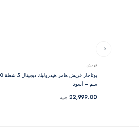
فريش
بوتجاز غاز رويال جاز ماستر شيف برو 5 شعلة 90
بوتاجاز فريش هامر هيدر
سم – أسود
22,999.00
جنيه