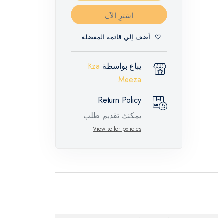
اشترِ الآن
أضف إلي قائمة المفضلة
يباع بواسطة
Kza
Meeza
Return Policy
يمكنك تقديم طلب
إرجاع لهذه المنتجات
View seller policies
المميزة خلال 14 يومًا
وحتى 30 يومًا في
حالة وجود عيوب من
وقت وصول الطلب،
مع وجود تقرير فني
من الشركة المصنعة