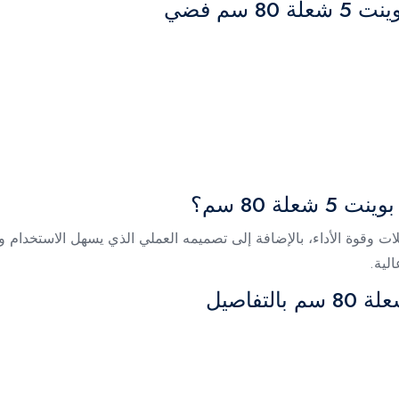
 سم فضي
ة 80 سم؟
لية.