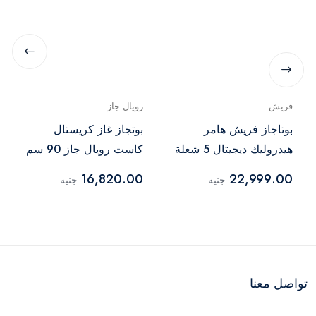
فريش
رويال جاز
بوتاجاز فريش هامر
بوتجاز غاز كريستال
هيدروليك ديجيتال 5 شعلة
كاست رويال جاز 90 سم
90 سم – أسود
5 شعلة فضي أسود -
16,820.00
22,999.00
جنيه
جنيه
2010253
تواصل معنا