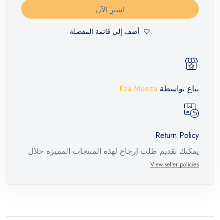
اشترِ الآن
أضف إلي قائمة المفضلة
يباع بواسطة
Kza Meeza
Return Policy
يمكنك تقديم طلب إرجاع لهذه المنتجات المميزة خلال
14 يومًا وحتى 30 يومًا في حالة وجود عيوب من وقت
View seller policies
وصول الطلب، مع وجود تقرير فني من الشركة
المصنعة يفيد ذلك. عند إعادة المنتج، تأكد من أن جميع
ملحقات الطلب في حالتها الصحيحة وأن المنتج في
عبوته الأصلية. لاحظ أنه لا يمكن إرجاع المنتجات