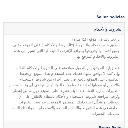
Seller policies
الشروط والأحكام
نرحب بكم فى موقع (كذا ميزة)
تنطبق هذه الأحكام والشروط (“الشروط والأحكام”) على الموقع وعلى
جميع أقسامها وفروعها ومواقع الإنترنت التابعة لها التي تُشير إلى هذه
الشروط والأحكام كمرجعٍ لها
عند زيارة الموقع، يقر العميل موافقته على الشروط والأحكام الحالية.
وإن كنت لا توافق عليها، فعليك عدم استخدام هذا الموقع. ويحتفظ
القائمون على الموقع بالحق في تغيير أجزاء من شروط الاستخدام
والأحكام أو تعديلها أو إضافة معلومات إليها، أو إزالتها في أي وقت. وتصبح
التغييرات سارية النفاذ عندما يتم نشرها على الموقع دون سابق إشعار.
ويُرجى مراجعة شروط الاستخدام والأحكام بانتظام للاطلاع على أي
تحديثات. ويشكِّل استخدامك المستمر للموقع ــ بعد نشر التغييرات
الحادثة في هذه الشروط والأحكام الخاصة بالاستخدام ــ موافقتك التامة
على تلك التغييرات
Return Policy