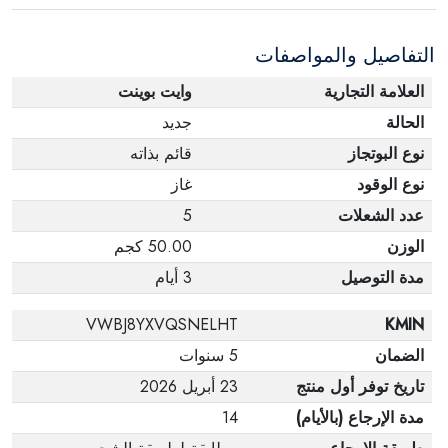
الإلكترونية في حالة تغيير الرأي إذا لم تكن مختومة
التفاصيل والمواصفات
وفي عبواتها الأصلية.
العلامة التجارية
وايت بوينت
الحالة
جديد
نوع البوتجاز
قائم بذاته
نوع الوقود
غاز
عدد الشعلات
5
الوزن
50.00 كجم
مدة التوصيل
3 أيام
VWBJ8YXVQSNELHT
KMIN
الضمان
5 سنوات
تاريخ توفر أول منتج
23 أبريل 2026
مدة الإرجاع (بالأيام)
14