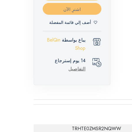
اشترِ الآن
أضف إلي قائمة المفضلة
يباع بواسطة
BelQin
Shop
14 يوم إسترجاع
التفاصيل
TRHTE0ZMSR2NQWW