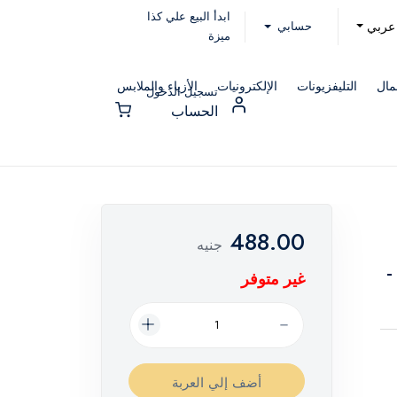
ابدأ البيع علي كذا
حسابي
عربي
ميزة
مال
التليفزيونات
الإلكترونيات
الأزياء والملابس
تسجيل الدخول
الحساب
488.00
جنيه
-
غير متوفر
أضف إلي العربة