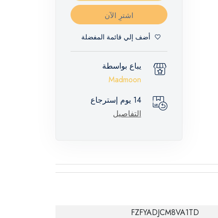
اشترِ الآن
أضف إلي قائمة المفضلة
يباع بواسطة
Madmoon
14 يوم إسترجاع
التفاصيل
FZFYADJCM8VA1TD