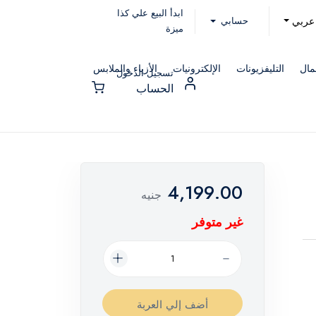
ابدأ البيع علي كذا
حسابي
عربي
ميزة
مال
التليفزيونات
الإلكترونيات
الأزياء والملابس
تسجيل الدخول
الحساب
4,199.00
جنيه
غير متوفر
أضف إلي العربة