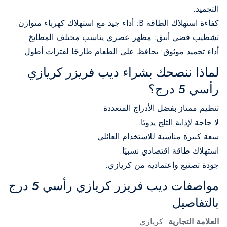
التجميد.
كفاءة استهلاك الطاقة B: أداء جيد مع استهلاك كهرباء متوازن.
تشطيب فضي أنيق: مظهر عصري يناسب مختلف المطابخ.
أداء تجميد موثوق: يحافظ على الطعام طازجًا لفترات أطول.
لماذا ننصحك بشراء ديب فريزر كريازي
رأسي 5 درج؟
تنظيم ممتاز بفضل الأدراج المتعددة.
لا حاجة لإذابة الثلج يدويًا.
سعة كبيرة مناسبة للاستخدام العائلي.
استهلاك طاقة اقتصادي نسبيًا.
جودة تصنيع واعتمادية من كريازي.
مواصفات ديب فريزر كريازي رأسي 5 درج
بالتفاصيل
العلامة التجارية
: كريازي