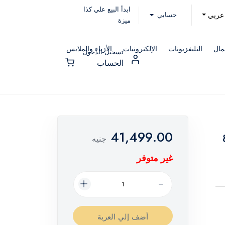
ابدأ البيع علي كذا
حسابي
عربي
ميزة
مال
التليفزيونات
الإلكترونيات
الأزياء والملابس
تسجيل الدخول
الحساب
41,499.00
12 كجم بمجفف 8
جنيه
غير متوفر
أضف إلي العربة