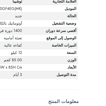
العلامة التجارية
توشيبا
الموديل
0GF4EG(MK)
الحالة
جديد
وضعية التشغيل
أوتوماتيك بالك
أقصى سرعة دوران
1400 دورة في الدقيقة
الوصول إلى الموقع
تعبئة أمامية
الميزات الخاصة
كفاءة عالية
السعة
12 كيلو
الوزن
85.00 كجم
الأبعاد
.5W x 85H Cm
مدة التوصيل
3 أيام
معلومات المنتج