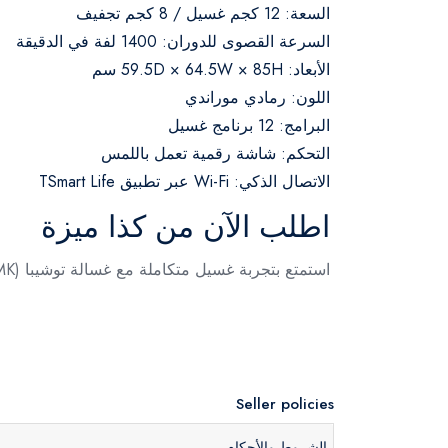
السعة:
12 كجم غسيل / 8 كجم تجفيف
السرعة القصوى للدوران:
1400 لفة في الدقيقة
الأبعاد:
59.5D × 64.5W × 85H سم
اللون:
رمادي موراندي
البرامج:
12 برنامج غسيل
التحكم:
شاشة رقمية تعمل باللمس
الاتصال الذكي:
Wi-Fi عبر تطبيق TSmart Life
اطلب الآن من كذا ميزة
استمتع بتجربة غسيل متكاملة مع غسالة توشيبا TWD-BM130GF4EG(MK). اطلبها الآن من كذا ميزة واستفد من عروضنا الحصرية وخدمة التوصيل السريع.
Seller policies
الشروط والأحكام