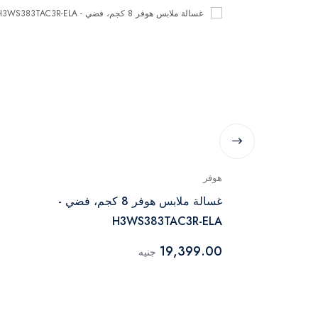
هوفر
غسالة أريستون تحميل أمامي 11 كجم - NLLCD
غسالة ملابس هوفر 8 كجم، فضي -
H3WS383TAC3R-ELA
19,399.00
جنيه