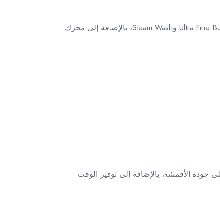
تقدم توشيبا غسالة TWD-BM130GF4EG(MK) بسعة 12 كجم للغسيل و8 كجم للتجفيف، مزودة بتقنيات حديثة مثل Ultra Fine Bubble وSteam Wash، بالإضافة إلى محرك
على جودة الأقمشة، بالإضافة إلى توفير الوقت