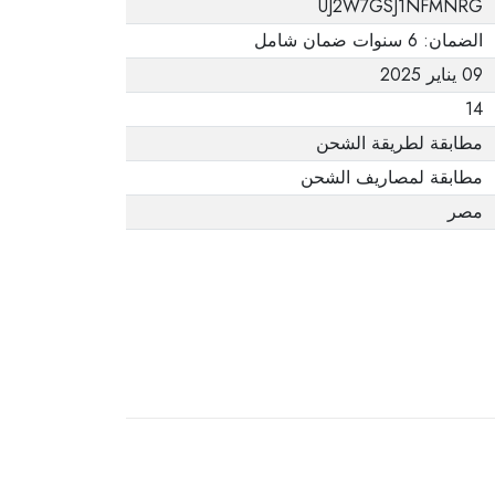
UJ2W7GSJ1NFMNRG
يفيد ذلك. عند إعادة
الضمان: 6 سنوات ضمان شامل
المنتج، تأكد من أن
09 يناير 2025
جميع ملحقات الطلب
في حالتها الصحيحة
14
وأن المنتج في عبوته
مطابقة لطريقة الشحن
الأصلية. لاحظ أنه لا
مطابقة لمصاريف الشحن
يمكن إرجاع المنتجات
مصر
الإلكترونية في حالة
تغيير الرأي إذا لم تكن
مختومة وفي عبواتها
الأصلية.