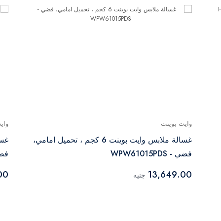
وايت بوينت
واي
غسالة ملابس وايت بوينت 6 كجم ، تحميل امامي،
فضي - WPW61015PDS
فضي - NV
00
13,649.00
جنيه