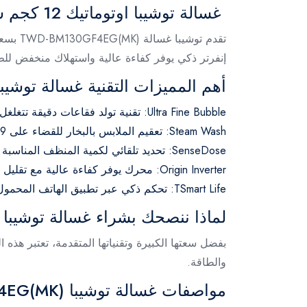
غسالة توشيبا اوتوماتيك 12 كجم سمارت TWD-BM130GF4EG(MK)
إنفرتر ذكي يوفر كفاءة عالية واستهلاك منخفض للط
أهم المميزات التقنية غسالة توشيبا
Ultra Fine Bubble
:
تقنية تولد فقاعات دقيقة تتغلغل 
Steam Wash
:
تعقيم الملابس بالبخار للقضاء على 99.99% من البكتيريا.
SenseDose
:
تحديد تلقائي لكمية المنظف المناسبة 
Origin Inverter
:
محرك يوفر كفاءة عالية مع تقليل الض
TSmart Life
:
تحكم ذكي عبر تطبيق الهاتف المحمول
لماذا ننصحك بشراء غسالة توشيبا TWD-BM130GF4EG(MK)؟
بفضل سعتها الكبيرة وتقنياتها المتقدمة، تعتبر هذه 
والطاقة.
مواصفات غسالة توشيبا TWD-BM130GF4EG(MK) بالتفصيل