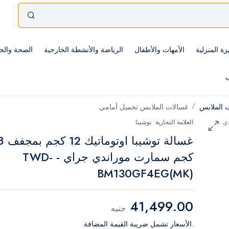
زة المنزلية
الأمهات والأطفال
الرياضة والأنشطة الخارجية
الصحة والج
ب
 الملابس
غسالات الملابس تحميل أمامي
العلامة التجارية: توشيبا
غسالة توشيبا اوتوماتيك 
كجم سمارت موراندي جراي - TWD-
BM130GF4EG(MK)
41,499.00
جنيه
.الأسعار تشمل ضريبة القيمة المضافة