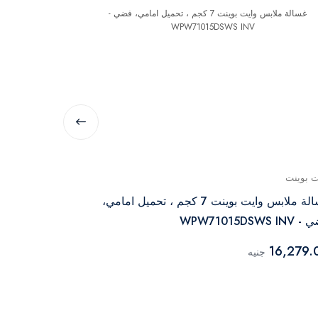
ت بوينت
وايت بوينت
غسالة ملابس وايت بوينت 7 كجم ، تحميل امامي،
WPW71015DSWS I
بالبخار لون سيلفر - SWS
17,229.00
16,279.
جنيه
ج