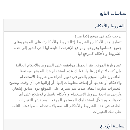
سياسات البائع
الشروط والأحكام
نرحب بكم فى موقع (كذا ميزة)
تنطبق هذه الأحكام والشروط (“الشروط والأحكام”) على الموقع وعلى
جميع أقسامها وفروعها ومواقع الإنترنت التابعة لها التي تُشير إلى هذه
الشروط والأحكام كمرجعٍ لها
عند زيارة الموقع، يقر العميل موافقته على الشروط والأحكام الحالية.
وإن كنت لا توافق عليها، فعليك عدم استخدام هذا الموقع. ويحتفظ
القائمون على الموقع بالحق في تغيير أجزاء من شروط الاستخدام
والأحكام أو تعديلها أو إضافة معلومات إليها، أو إزالتها في أي وقت. وتصبح
التغييرات سارية النفاذ عندما يتم نشرها على الموقع دون سابق إشعار.
ويُرجى مراجعة شروط الاستخدام والأحكام بانتظام للاطلاع على أي
تحديثات. ويشكِّل استخدامك المستمر للموقع ــ بعد نشر التغييرات
الحادثة في هذه الشروط والأحكام الخاصة بالاستخدام ــ موافقتك التامة
على تلك التغييرات
سياسة الإرجاع