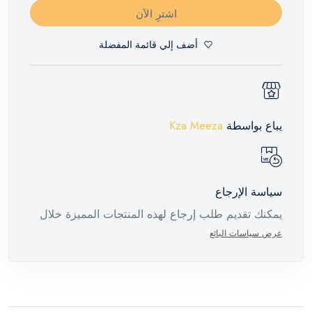
اشترِ الآن
أضف إلي قائمة المفضلة
يباع بواسطة
Kza Meeza
سياسة الإرجاع
يمكنك تقديم طلب إرجاع لهذه المنتجات المميزة خلال
14 يومًا وحتى 30 يومًا في حالة وجود عيوب من وقت
عرض سياسات البائع
وصول الطلب، مع وجود تقرير فني من الشركة
المصنعة يفيد ذلك. عند إعادة المنتج، تأكد من أن جميع
ملحقات الطلب في حالتها الصحيحة وأن المنتج في
عبوته الأصلية. لاحظ أنه لا يمكن إرجاع المنتجات