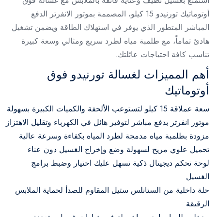
استمتع بغسيل نظيف وعناية فائقة بالملابس مع غسالة فوق
أوتوماتيك تورنيدو 15 كيلو، المصممة بموتور الانفرتر الدفع
المباشر المتطور الذي يوفر في استهلاك الطاقة ويضمن تشغيل
هادئ تماماً، مع طلمبة مياه لطرد سريع ومثالي وسعة كبيرة
تناسب كافة احتياجات عائلتك.
أهم المميزات لغسالة تورنيدو فوق
أوتوماتيك
سعة عملاقة 15 كيلو لتستوعب الألحفة والكميات الكبيرة بسهولة
موتور انفرتر بدفع مباشر لتوفير هائل في الكهرباء وتقليل الاهتزاز
مزودة بطلمبة مياه مدمجة لطرد المياه بكفاءة وسرعة عالية
تحميل علوي مريح لسهولة وضع وإخراج الغسيل دون عناء
لوحة تحكم ديجيتال ذكية تسهل عليك اختيار وضبط برامج
الغسيل
حلة داخلية من الستانلس ستيل المقاوم للصدأ لحماية الملابس
الرقيقة