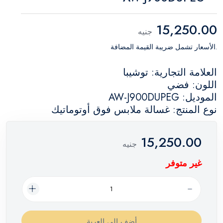
15,250.00
جنيه
.الأسعار تشمل ضريبة القيمة المضافة
العلامة التجارية: توشيبا
اللون: فضي
الموديل: AW-J900DUPEG
نوع المنتج: غسالة ملابس فوق أوتوماتيك
15,250.00
جنيه
غير متوفر
أضف إلي العربة