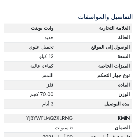
الإلكترونية في حالة تغيير الرأي إذا لم تكن مختومة
التفاصيل والمواصفات
وفي عبواتها الأصلية.
العلامة التجارية
وايت بوينت
الحالة
جديد
الوصول إلى الموقع
تحميل علوي
السعة
12 كيلو
الميزات الخاصة
كفاءة عالية
نوع جهاز التحكم
اللمس
المادة
فلز
الوزن
70.00 كجم
مدة التوصيل
3 أيام
YJBYWFLMQZXLRNG
KMIN
الضمان
5 سنوات