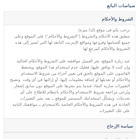
سياسات البائع
الشروط والأحكام
نرحب بكم فى موقع (كذا ميزة)
تنطبق هذه الأحكام والشروط (“الشروط والأحكام”) على الموقع وعلى
جميع أقسامها وفروعها ومواقع الإنترنت التابعة لها التي تُشير إلى هذه
الشروط والأحكام كمرجعٍ لها
عند زيارة الموقع، يقر العميل موافقته على الشروط والأحكام الحالية.
وإن كنت لا توافق عليها، فعليك عدم استخدام هذا الموقع. ويحتفظ
القائمون على الموقع بالحق في تغيير أجزاء من شروط الاستخدام
والأحكام أو تعديلها أو إضافة معلومات إليها، أو إزالتها في أي وقت. وتصبح
التغييرات سارية النفاذ عندما يتم نشرها على الموقع دون سابق إشعار.
ويُرجى مراجعة شروط الاستخدام والأحكام بانتظام للاطلاع على أي
تحديثات. ويشكِّل استخدامك المستمر للموقع ــ بعد نشر التغييرات
الحادثة في هذه الشروط والأحكام الخاصة بالاستخدام ــ موافقتك التامة
على تلك التغييرات
سياسة الإرجاع