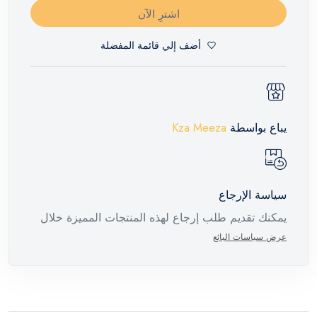
اشترِ الآن
أضف إلي قائمة المفضلة
يباع بواسطة
Kza Meeza
سياسة الإرجاع
يمكنك تقديم طلب إرجاع لهذه المنتجات المميزة خلال
14 يومًا وحتى 30 يومًا في حالة وجود عيوب من وقت
عرض سياسات البائع
وصول الطلب، مع وجود تقرير فني من الشركة
المصنعة يفيد ذلك. عند إعادة المنتج، تأكد من أن جميع
ملحقات الطلب في حالتها الصحيحة وأن المنتج في
عبوته الأصلية. لاحظ أنه لا يمكن إرجاع المنتجات