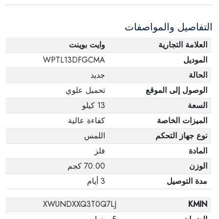
الإلكترونية في حالة تغيير الرأي إذا لم تكن مختومة
التفاصيل والمواصفات
وفي عبواتها الأصلية.
العلامة التجارية
وايت بوينت
الموديل
WPTL13DFGCMA
الحالة
جديد
الوصول إلى الموقع
تحميل علوي
السعة
13 كيلو
الميزات الخاصة
كفاءة عالية
نوع جهاز التحكم
اللمس
المادة
فلز
الوزن
70.00 كجم
مدة التوصيل
3 أيام
XWUNDXXQ3T0Q7LJ
KMIN