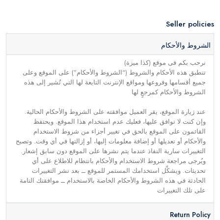
Seller policies
الشروط والأحكام
نرحب بكم فى موقع (كذا ميزة)
تنطبق هذه الأحكام والشروط (“الشروط والأحكام”) على الموقع وعلى
جميع أقسامها وفروعها ومواقع الإنترنت التابعة لها التي تُشير إلى هذه
الشروط والأحكام كمرجعٍ لها
عند زيارة الموقع، يقر العميل موافقته على الشروط والأحكام الحالية.
وإن كنت لا توافق عليها، فعليك عدم استخدام هذا الموقع. ويحتفظ
القائمون على الموقع بالحق في تغيير أجزاء من شروط الاستخدام
والأحكام أو تعديلها أو إضافة معلومات إليها، أو إزالتها في أي وقت. وتصبح
التغييرات سارية النفاذ عندما يتم نشرها على الموقع دون سابق إشعار.
ويُرجى مراجعة شروط الاستخدام والأحكام بانتظام للاطلاع على أي
تحديثات. ويشكِّل استخدامك المستمر للموقع ــ بعد نشر التغييرات
الحادثة في هذه الشروط والأحكام الخاصة بالاستخدام ــ موافقتك التامة
على تلك التغييرات
Return Policy