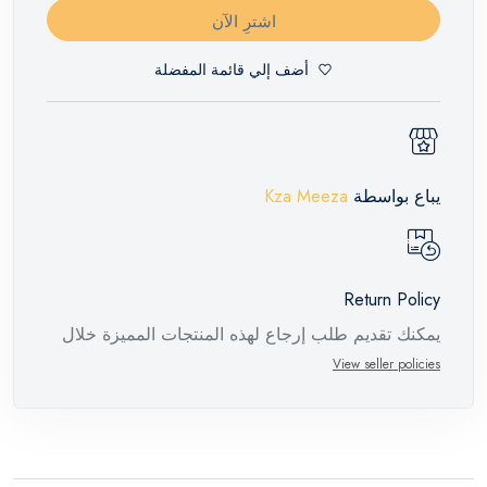
اشترِ الآن
أضف إلي قائمة المفضلة
يباع بواسطة
Kza Meeza
Return Policy
يمكنك تقديم طلب إرجاع لهذه المنتجات المميزة خلال
14 يومًا وحتى 30 يومًا في حالة وجود عيوب من وقت
View seller policies
وصول الطلب، مع وجود تقرير فني من الشركة
المصنعة يفيد ذلك. عند إعادة المنتج، تأكد من أن جميع
ملحقات الطلب في حالتها الصحيحة وأن المنتج في
عبوته الأصلية. لاحظ أنه لا يمكن إرجاع المنتجات