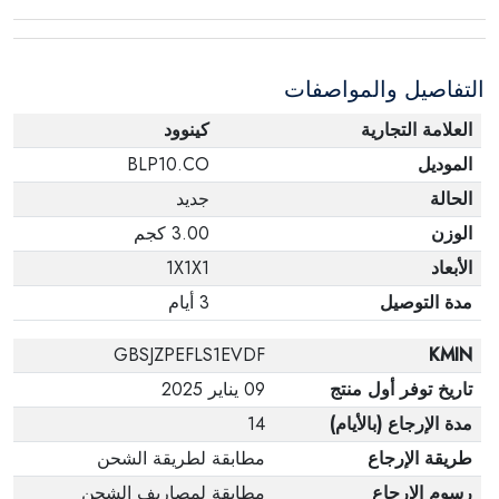
عبوته الأصلية. لاحظ أنه لا يمكن إرجاع المنتجات
الإلكترونية في حالة تغيير الرأي إذا لم تكن مختومة
التفاصيل والمواصفات
وفي عبواتها الأصلية.
العلامة التجارية
كينوود
الموديل
BLP10.CO
الحالة
جديد
الوزن
3.00 كجم
الأبعاد
1X1X1
مدة التوصيل
3 أيام
GBSJZPEFLS1EVDF
KMIN
تاريخ توفر أول منتج
09 يناير 2025
مدة الإرجاع (بالأيام)
14
طريقة الإرجاع
مطابقة لطريقة الشحن
رسوم الإرجاع
مطابقة لمصاريف الشحن