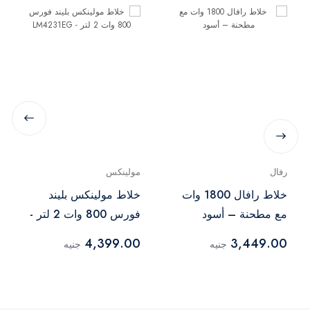
رفال
مولينكس
خلاط رافال 1800 وات
خلاط مولينكس بليند
مع مطحنة – أسود
فورس 800 وات 2 لتر -
LM4231EG
4,399.00
3,449.00
جنيه
جنيه