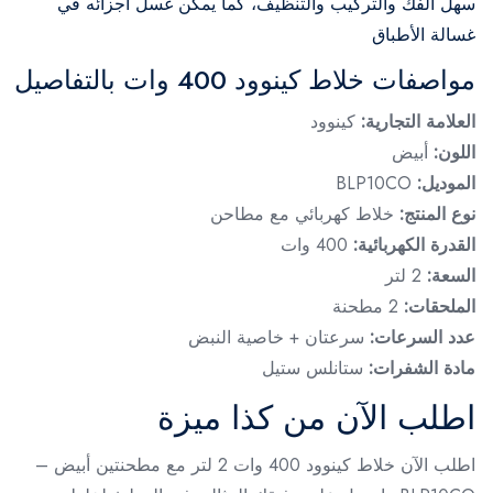
سهل الفك والتركيب والتنظيف، كما يمكن غسل أجزائه في
غسالة الأطباق
مواصفات خلاط كينوود 400 وات بالتفاصيل
العلامة التجارية:
كينوود
اللون:
أبيض
الموديل:
BLP10CO
نوع المنتج:
خلاط كهربائي مع مطاحن
القدرة الكهربائية:
400 وات
السعة:
2 لتر
الملحقات:
2 مطحنة
عدد السرعات:
سرعتان + خاصية النبض
مادة الشفرات:
ستانلس ستيل
اطلب الآن من كذا ميزة
اطلب الآن خلاط كينوود 400 وات 2 لتر مع مطحنتين أبيض –