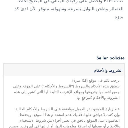
BLP10CO واحصل على رفيقك المثالي في المطبخ لخلط
العصائر وطحن التوابل بسرعة وسهولة، متوفر الآن لدى كذا
ميزة.
Seller policies
الشروط والأحكام
نرحب بكم فى موقع (كذا ميزة)
تنطبق هذه الأحكام والشروط (“الشروط والأحكام”) على الموقع وعلى
جميع أقسامها وفروعها ومواقع الإنترنت التابعة لها التي تُشير إلى هذه
الشروط والأحكام كمرجعٍ لها
عند زيارة الموقع، يقر العميل موافقته على الشروط والأحكام الحالية.
وإن كنت لا توافق عليها، فعليك عدم استخدام هذا الموقع. ويحتفظ
القائمون على الموقع بالحق في تغيير أجزاء من شروط الاستخدام
والأحكام أو تعديلها أو إضافة معلومات إليها، أو إزالتها في أي وقت. وتصبح