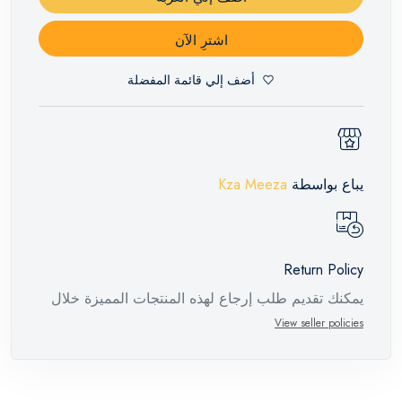
اشترِ الآن
أضف إلي قائمة المفضلة
يباع بواسطة
Kza Meeza
Return Policy
يمكنك تقديم طلب إرجاع لهذه المنتجات المميزة خلال
14 يومًا وحتى 30 يومًا في حالة وجود عيوب من وقت
View seller policies
وصول الطلب، مع وجود تقرير فني من الشركة
المصنعة يفيد ذلك. عند إعادة المنتج، تأكد من أن جميع
ملحقات الطلب في حالتها الصحيحة وأن المنتج في