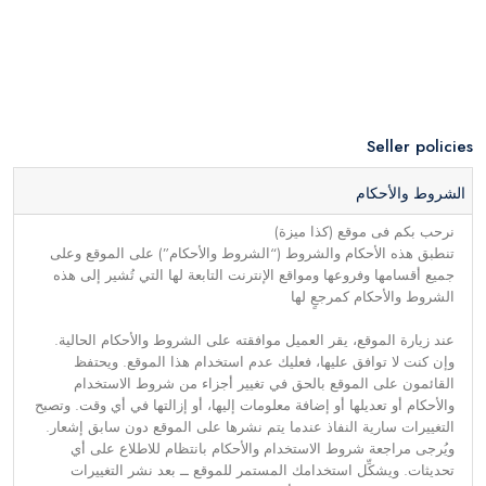
Seller policies
الشروط والأحكام
نرحب بكم فى موقع (كذا ميزة)
تنطبق هذه الأحكام والشروط (“الشروط والأحكام”) على الموقع وعلى
جميع أقسامها وفروعها ومواقع الإنترنت التابعة لها التي تُشير إلى هذه
الشروط والأحكام كمرجعٍ لها
عند زيارة الموقع، يقر العميل موافقته على الشروط والأحكام الحالية.
وإن كنت لا توافق عليها، فعليك عدم استخدام هذا الموقع. ويحتفظ
القائمون على الموقع بالحق في تغيير أجزاء من شروط الاستخدام
والأحكام أو تعديلها أو إضافة معلومات إليها، أو إزالتها في أي وقت. وتصبح
التغييرات سارية النفاذ عندما يتم نشرها على الموقع دون سابق إشعار.
ويُرجى مراجعة شروط الاستخدام والأحكام بانتظام للاطلاع على أي
تحديثات. ويشكِّل استخدامك المستمر للموقع ــ بعد نشر التغييرات