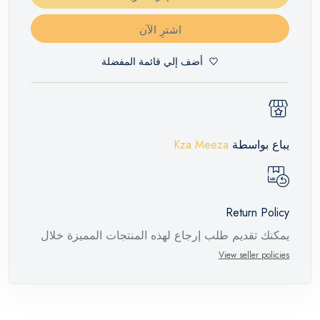
اشترِ الآن
أضف إلي قائمة المفضلة
يباع بواسطة
Kza Meeza
Return Policy
يمكنك تقديم طلب إرجاع لهذه المنتجات المميزة خلال
14 يومًا وحتى 30 يومًا في حالة وجود عيوب من وقت
View seller policies
وصول الطلب، مع وجود تقرير فني من الشركة
المصنعة يفيد ذلك. عند إعادة المنتج، تأكد من أن جميع
ملحقات الطلب في حالتها الصحيحة وأن المنتج في