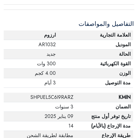
عبوته الأصلية. لاحظ أنه لا يمكن إرجاع المنتجات
الإلكترونية في حالة تغيير الرأي إذا لم تكن مختومة
التفاصيل والمواصفات
وفي عبواتها الأصلية.
العلامة التجارية
ارزوم
الموديل
AR1032
الحالة
جديد
القوة الكهربائية
300 وات
الوزن
4.00 كجم
مدة التوصيل
3 أيام
SHPUEL5C6I9RARZ
KMIN
الضمان
3 سنوات
تاريخ توفر أول منتج
09 يناير 2025
مدة الإرجاع (بالأيام)
14
طريقة الإرجاع
مطابقة لطريقة الشحن