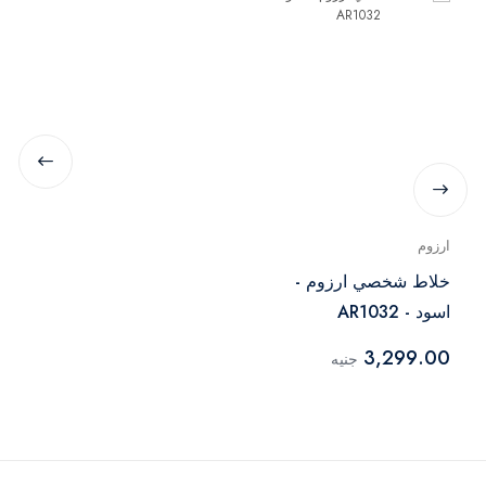
ارزوم
خلاط شخصي ارزوم -
اسود - AR1032
3,299.00
جنيه