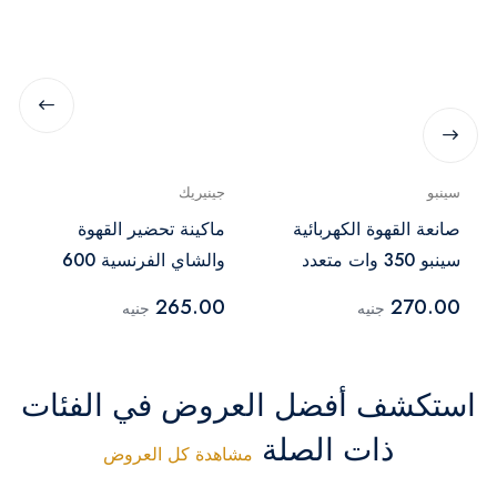
سينبو
جينيريك
صانعة القهوة الكهربائية
ماكينة تحضير القهوة
سينبو 350 وات متعدد
والشاي الفرنسية 600
الألوان – 500 مل
مل - أسود
265.00
270.00
جنيه
جنيه
استكشف أفضل العروض في الفئات
ذات الصلة
مشاهدة كل العروض