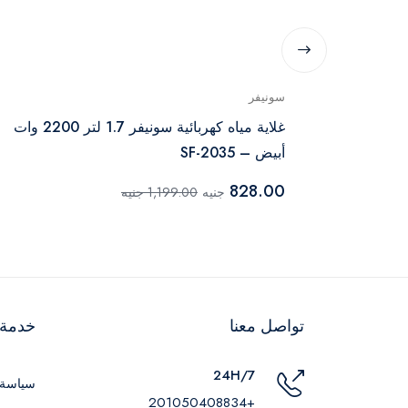
سونيفر
سخان مياه كهربائي من سونيفر سعة 15 لتر 1650
غلاية مياه كهربائية سونيفر 1.7 لتر 2200 وات
أبيض – SF-2035
828.00
جنيه
1,199.00 جنيه
تواصل معنا
خدمة ا
24H/7
سياسة 
+201050408834