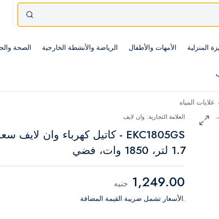
زة المنزلية
الأمهات والأطفال
الرياضة والأنشطة الخارجية
الصحة والج
ب
غلايات المياه
العلامة التجارية: وان لايف
EKC1805GS - كاتيل كهرباء وان لايف سع
1.7 لتر، 1850 وات، فضي
1,249.00
جنيه
.الأسعار تشمل ضريبة القيمة المضافة