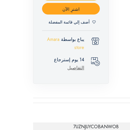
اشترِ الآن
أضف إلي قائمة المفضلة
يباع بواسطة
Amara
store
14 يوم إسترجاع
التفاصيل
7UZNJUYCOBANWO8