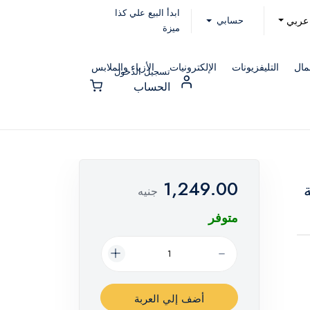
ابدأ البيع علي كذا
حسابي
عربي
ميزة
مال
التليفزيونات
الإلكترونيات
الأزياء والملابس
تسجيل الدخول
الحساب
1,249.00
ة
جنيه
متوفر
أضف إلي العربة