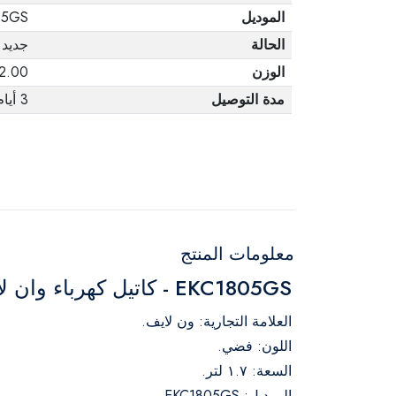
الموديل
05GS
الحالة
جديد
الوزن
2.00 كجم
مدة التوصيل
3 أيام
معلومات المنتج
EKC1805GS - كاتيل كهرباء وان لايف سعة 1.7 لتر، 1850 وات، فضي
العلامة التجارية: ون لايف.
اللون: فضي.
السعة: ١.٧ لتر.
الموديل: EKC1805GS.