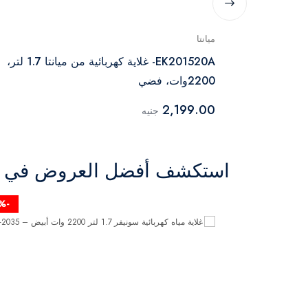
ميانتا
غلاية كهربائية من سونيفر سعة 2.5 لتر1800 وات
EK201520A- غلاية كهربائية من ميانتا 1.7 لتر،
2200وات، فضي
2,199.00
جنيه
استكشف أفضل العروض في ال
-31%