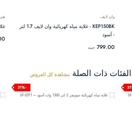
وان لايف
هير
KEP150BK - غلاية مياه كهربائية وان لايف 1.7 لتر
غلاية م
- أسود
00
799.00
جنيه
فئات ذات الصلة
مشاهدة كل العروض
-31%