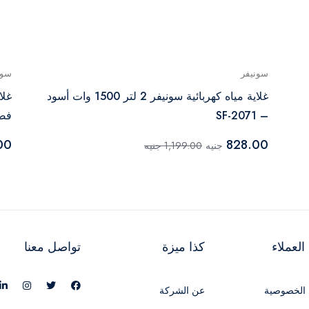
سونيفر
سون
غلاية مياه كهربائية سونيفر 2 لتر 1500 وات أسود
– SF-2071
فضي 
00
828.00
جنيه
1,199.00 جنيه
لعملاء
كذا ميزة
تواصل معنا
الخصوصية
عن الشركة