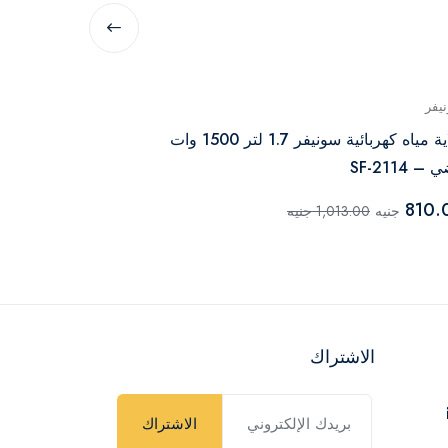
يفر
سونيفر
غلاية مياه كهربائية سونيفر 1.7 لتر 1500 وات
– SF-2114
أحمر – SF-2072
1,170.00
810.
جنيه
1,013.00 جنيه
جني
الاشتراك
الاشتراك