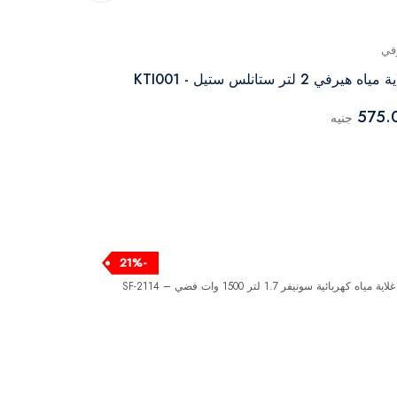
في
سونيفر
ياه هيرفي 2 لتر ستانلس ستيل - KTI001
أسود - SF-2101
575.
جنيه
759.00
جنيه
-21%