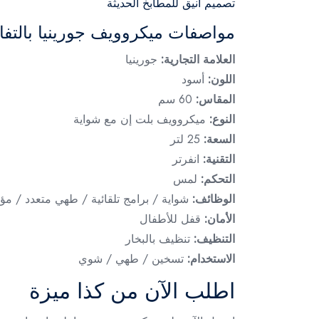
تصميم أنيق للمطابخ الحديثة
مواصفات ميكروويف جورينيا بالتف
العلامة التجارية:
جورينيا
اللون:
أسود
المقاس:
60 سم
النوع:
ميكروويف بلت إن مع شواية
السعة:
25 لتر
التقنية:
انفرتر
التحكم:
لمس
الوظائف:
شواية / برامج تلقائية / طهي متعدد / م
الأمان:
قفل للأطفال
التنظيف:
تنظيف بالبخار
الاستخدام:
تسخين / طهي / شوي
اطلب الآن من كذا ميزة