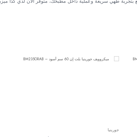
 بتجربة طهي سريعة وعملية داخل مطبخك، متوفر الآن لدي كذا ميزة
جورينيا