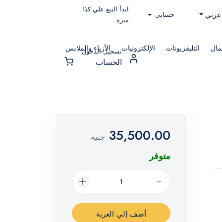
ابدأ البيع علي كذا
حسابي
عربي
ميزة
مال
التليفزيونات
الإلكترونيات
الأزياء والملابس
تسجيل الدخول
الحساب
35,500.00
جنيه
متوفر
أضف إلي العربة