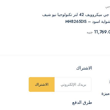
جي
جورينيا
ال جي ميكروويف 42 لتر تكنولوجيا نيو شيف
واية اسود – MH8265DIS
BM235ORAB
29,950.00
11,769.
جنيه
الاشتراك
الاشتراك
ميزة
طرق الدفع