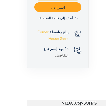
اشترِ الآن
أضف إلي قائمة المفضلة
يباع بواسطة
Corner
House Store
14 يوم إسترجاع
التفاصيل
V1ZAC075JVBOH7G