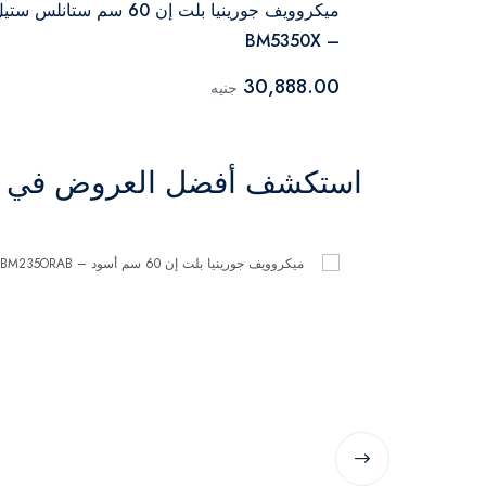
ميكروويف جورينيا بلت إن 60 سم ستانلس ست
– BM5350X
30,888.00
جنيه
استكشف أفضل العروض في ال