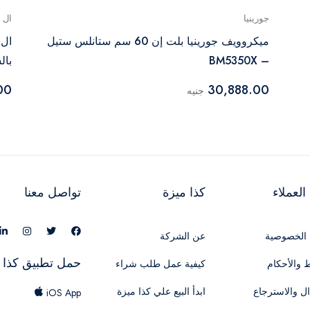
جورينيا
ال 
ميكروويف جورينيا بلت إن 60 سم ستانلس ستيل
– BM5350X
بالش
00
30,888.00
جنيه
لعملاء
كذا ميزة
تواصل معنا
الخصوصية
عن الشركة
حمل تطبيق كذا 
 والأحكام
كيفية عمل طلب شراء
ال والاسترجاع
ابدأ البيع علي كذا ميزة
iOS App