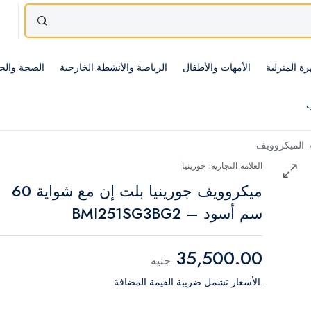
زة المنزلية
الأمهات والأطفال
الرياضة والأنشطة الخارجية
الصحة والج
ب
الميكروويف
العلامة التجارية: جورينيا
ميكروويف جورينيا بلت إن مع شواية 60
سم أسود – BMI251SG3BG2
35,500.00
جنيه
.الأسعار تشمل ضريبة القيمة المضافة