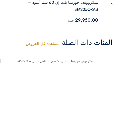
يل
ميكروويف جورينيا بلت إن 60 سم أسود –
BM235ORAB
29,950.00
جنيه
فئات ذات الصلة
مشاهدة كل العروض