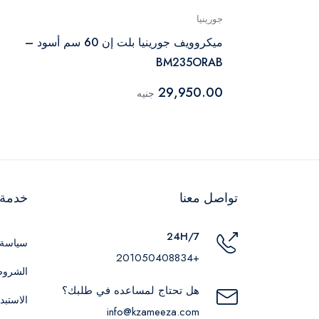
جورينيا
ولوجيا نيو شيف
ميكروويف جورينيا بلت إن 60 سم أسود –
BM235ORAB
29,950.00
جنيه
تواصل معنا
خدمة ا
24H/7
سياسة 
+201050408834
الشروط
هل تحتاج لمساعده في طلبك؟
الاستبد
info@kzameeza.com