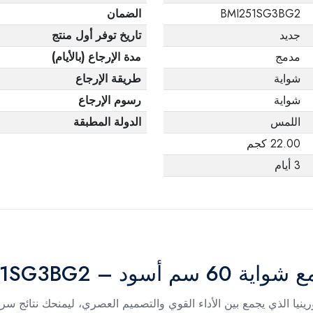
BMI251SG3BG2
الضمان
جديد
تاريخ توفر أول منتج
مدمج
مدة الإرجاع (بالأيام)
شواية
طريقة الإرجاع
شواية
رسوم الإرجاع
اللمس
الدولة المطبقة
22.00 كجم
3 أيام
 – BMI251SG3BG2
يا الذي يجمع بين الأداء القوي والتصميم العصري، ليمنحك نتائج س