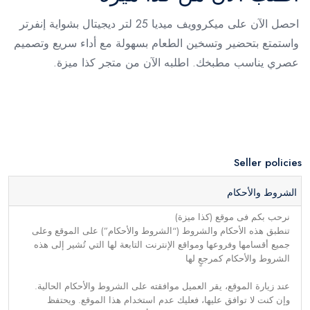
احصل الآن على ميكروويف ميديا 25 لتر ديجيتال بشواية إنفرتر
واستمتع بتحضير وتسخين الطعام بسهولة مع أداء سريع وتصميم
عصري يناسب مطبخك. اطلبه الآن من متجر كذا ميزة.
Seller policies
الشروط والأحكام
نرحب بكم فى موقع (كذا ميزة)
تنطبق هذه الأحكام والشروط (“الشروط والأحكام”) على الموقع وعلى
جميع أقسامها وفروعها ومواقع الإنترنت التابعة لها التي تُشير إلى هذه
الشروط والأحكام كمرجعٍ لها
عند زيارة الموقع، يقر العميل موافقته على الشروط والأحكام الحالية.
وإن كنت لا توافق عليها، فعليك عدم استخدام هذا الموقع. ويحتفظ