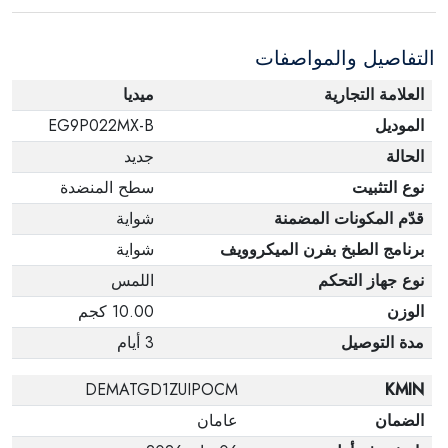
عبوته الأصلية. لاحظ أنه لا يمكن إرجاع المنتجات
الإلكترونية في حالة تغيير الرأي إذا لم تكن مختومة
التفاصيل والمواصفات
وفي عبواتها الأصلية.
العلامة التجارية
ميديا
الموديل
EG9P022MX-B
الحالة
جديد
نوع التثبيت
سطح المنضدة
قدّم المكونات المضمنة
شواية
برنامج الطبخ بفرن الميكروويف
شواية
نوع جهاز التحكم
اللمس
الوزن
10.00 كجم
مدة التوصيل
3 أيام
DEMATGD1ZUIPOCM
KMIN
الضمان
عامان