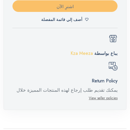
اشترِ الآن
أضف إلي قائمة المفضلة
يباع بواسطة
Kza Meeza
Return Policy
يمكنك تقديم طلب إرجاع لهذه المنتجات المميزة خلال
14 يومًا وحتى 30 يومًا في حالة وجود عيوب من وقت
View seller policies
وصول الطلب، مع وجود تقرير فني من الشركة
المصنعة يفيد ذلك. عند إعادة المنتج، تأكد من أن جميع
ملحقات الطلب في حالتها الصحيحة وأن المنتج في