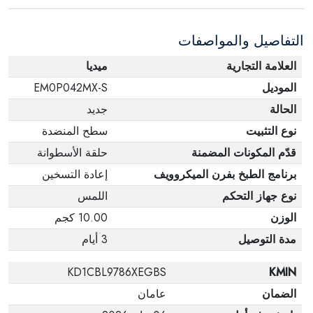
عبوته الأصلية. لاحظ أنه لا يمكن إرجاع المنتجات
الإلكترونية في حالة تغيير الرأي إذا لم تكن مختومة
التفاصيل والمواصفات
وفي عبواتها الأصلية.
العلامة التجارية
ميديا
الموديل
EM0P042MX-S
الحالة
جديد
نوع التثبيت
سطح المنضدة
قدّم المكونات المضمنة
حلقة الأسطوانة
برنامج الطبخ بفرن الميكروويف
إعادة التسخين
نوع جهاز التحكم
اللمس
الوزن
10.00 كجم
مدة التوصيل
3 أيام
KD1CBL9786XEGBS
KMIN
الضمان
عامان