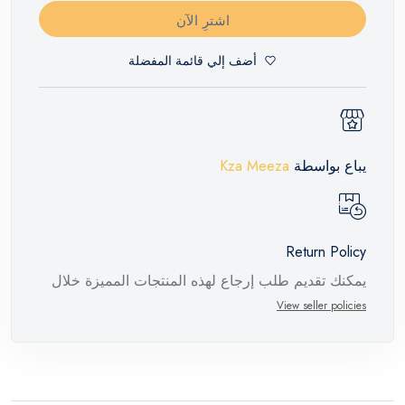
اشترِ الآن
أضف إلي قائمة المفضلة
يباع بواسطة
Kza Meeza
Return Policy
يمكنك تقديم طلب إرجاع لهذه المنتجات المميزة خلال
14 يومًا وحتى 30 يومًا في حالة وجود عيوب من وقت
View seller policies
وصول الطلب، مع وجود تقرير فني من الشركة
المصنعة يفيد ذلك. عند إعادة المنتج، تأكد من أن جميع
ملحقات الطلب في حالتها الصحيحة وأن المنتج في