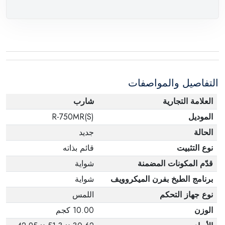
التفاصيل والمواصفات
العلامة التجارية
شارب
الموديل
R-750MR(S)
الحالة
جديد
نوع التثبيت
قائم بذاته
قدّم المكونات المضمنة
شواية
برنامج الطبخ بفرن الميكروويف
شواية
نوع جهاز التحكم
اللمس
الوزن
10.00 كجم