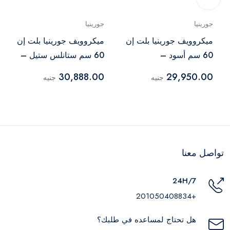
جورينيا
جورينيا
ميكروويف جورينيا بلت إن
ميكروويف جورينيا بلت إن
60 سم أسود –
60 سم ستانلس ستيل –
BM5350X
BM235ORAB
30,888.00
29,950.00
جنيه
جنيه
تواصل معنا
24H/7
+201050408834
هل تحتاج لمساعده في طلبك؟