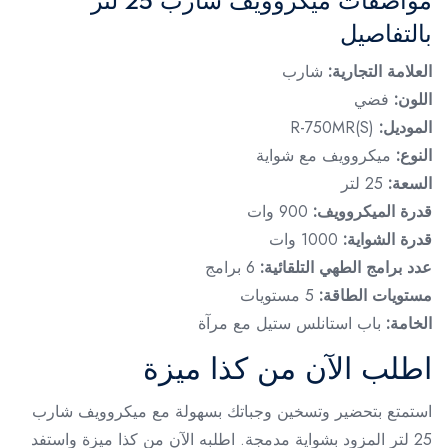
مواصفات ميكروويف شارب 25 لتر
بالتفاصيل
العلامة التجارية:
شارب
اللون:
فضي
الموديل:
R-750MR(S)
النوع:
ميكروويف مع شواية
السعة:
25 لتر
قدرة الميكروويف:
900 وات
قدرة الشواية:
1000 وات
عدد برامج الطهي التلقائية:
6 برامج
مستويات الطاقة:
5 مستويات
الخامة:
باب استانلس ستيل مع مرآة
اطلب الآن من كذا ميزة
استمتع بتحضير وتسخين وجباتك بسهولة مع ميكروويف شارب
25 لتر المزود بشواية مدمجة. اطلبه الآن من كذا ميزة واستفد