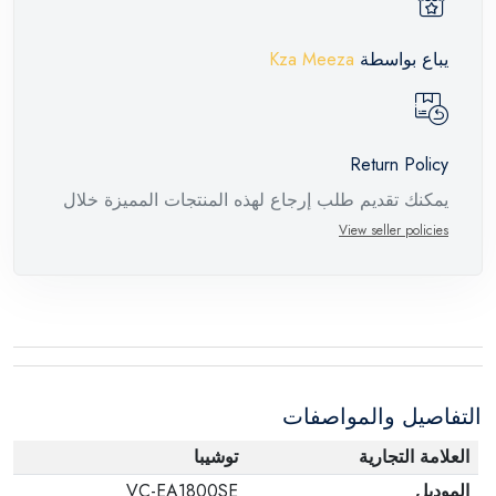
يباع بواسطة
Kza Meeza
Return Policy
يمكنك تقديم طلب إرجاع لهذه المنتجات المميزة خلال
14 يومًا وحتى 30 يومًا في حالة وجود عيوب من وقت
View seller policies
وصول الطلب، مع وجود تقرير فني من الشركة
المصنعة يفيد ذلك. عند إعادة المنتج، تأكد من أن جميع
ملحقات الطلب في حالتها الصحيحة وأن المنتج في
عبوته الأصلية. لاحظ أنه لا يمكن إرجاع المنتجات
الإلكترونية في حالة تغيير الرأي إذا لم تكن مختومة
التفاصيل والمواصفات
وفي عبواتها الأصلية.
العلامة التجارية
توشيبا
الموديل
VC-EA1800SE