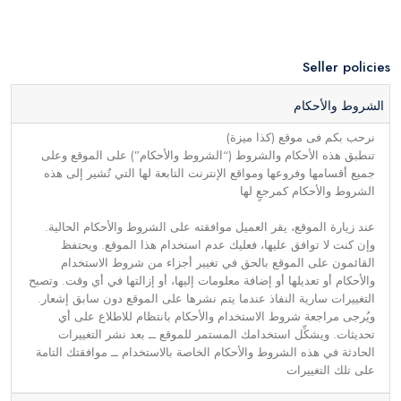
Seller policies
الشروط والأحكام
نرحب بكم فى موقع (كذا ميزة)
تنطبق هذه الأحكام والشروط (“الشروط والأحكام”) على الموقع وعلى
جميع أقسامها وفروعها ومواقع الإنترنت التابعة لها التي تُشير إلى هذه
الشروط والأحكام كمرجعٍ لها
عند زيارة الموقع، يقر العميل موافقته على الشروط والأحكام الحالية.
وإن كنت لا توافق عليها، فعليك عدم استخدام هذا الموقع. ويحتفظ
القائمون على الموقع بالحق في تغيير أجزاء من شروط الاستخدام
والأحكام أو تعديلها أو إضافة معلومات إليها، أو إزالتها في أي وقت. وتصبح
التغييرات سارية النفاذ عندما يتم نشرها على الموقع دون سابق إشعار.
ويُرجى مراجعة شروط الاستخدام والأحكام بانتظام للاطلاع على أي
تحديثات. ويشكِّل استخدامك المستمر للموقع ــ بعد نشر التغييرات
الحادثة في هذه الشروط والأحكام الخاصة بالاستخدام ــ موافقتك التامة
على تلك التغييرات