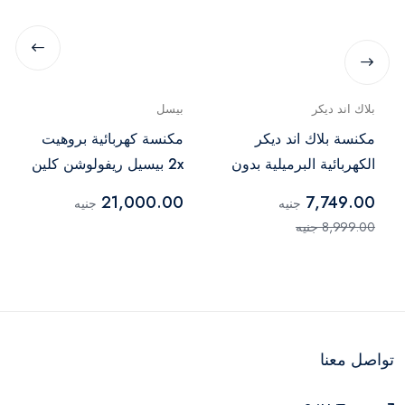
بلاك اند ديكر
بيسل
مكنسة بلاك اند ديكر
مكنسة كهربائية بروهيت
الكهربائية البرميلية بدون
2x بيسيل ريفولوشن كلين
كيس 2000 وات 20 لتر
شوت أسود - 2066
21,000.00
7,749.00
جنيه
جنيه
أسود – BV2000
8,999.00 جنيه
تواصل معنا